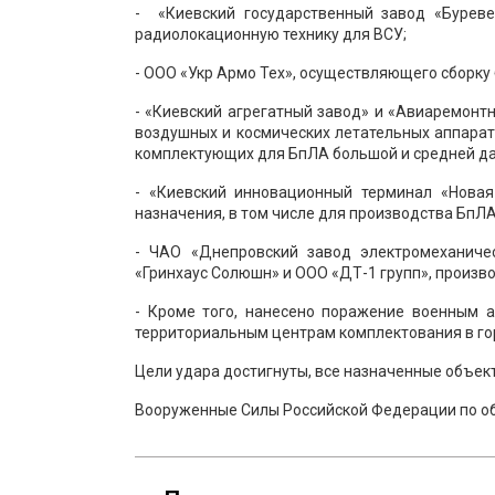
- «Киевский государственный завод «Бурев
радиолокационную технику для ВСУ;
- ООО «Укр Армо Тех», осуществляющего сборку 
- «Киевский агрегатный завод» и «Авиаремон
воздушных и космических летательных аппарат
комплектующих для БпЛА большой и средней да
- «Киевский инновационный терминал «Новая
назначения, в том числе для производства БпЛ
- ЧАО «Днепровский завод электромеханиче
«Гринхаус Солюшн» и ООО «ДТ-1 групп», произво
- Кроме того, нанесено поражение военным а
территориальным центрам комплектования в го
Цели удара достигнуты, все назначенные объек
Вооруженные Силы Российской Федерации по об