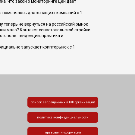
ка: что закон о мониторинге цен даёт
о поменялось для «спящих» компаний с 1
ому теперь не вернуться на российский рынок
или мало? Контекст севастопольской стройки
стополе: тенденции, практика и
фициально запускает крипторынок с 1
список запрещенных в РФ организаций
политика конфиденциальности
правовая информация