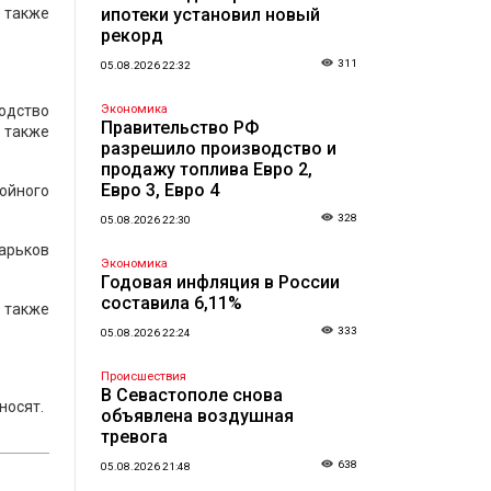
 также
ипотеки установил новый
рекорд
311
05.08.2026 22:32
одство
Экономика
Правительство РФ
а также
разрешило производство и
продажу топлива Евро 2,
Евро 3, Евро 4
ойного
328
05.08.2026 22:30
арьков
Экономика
Годовая инфляция в России
составила 6,11%
 также
333
05.08.2026 22:24
Происшествия
В Севастополе снова
носят.
объявлена воздушная
тревога
638
05.08.2026 21:48