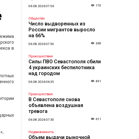
170
06.08.2026 07:56
е
Общество
Число выдворенных из
России мигрантов выросло
на 66%
 режима
рского
369
06.08.2026 07:50
екса в
Происшествия
Силы ПВО Севастополя сбили
4 украинских беспилотника
над городом
лотных
енного
491
06.08.2026 06:35
Происшествия
итории
В Севастополе снова
объявлена воздушная
тревога
дарных
611
06.08.2026 07:30
»;
Недвижимость
Объем выдачи рыночной