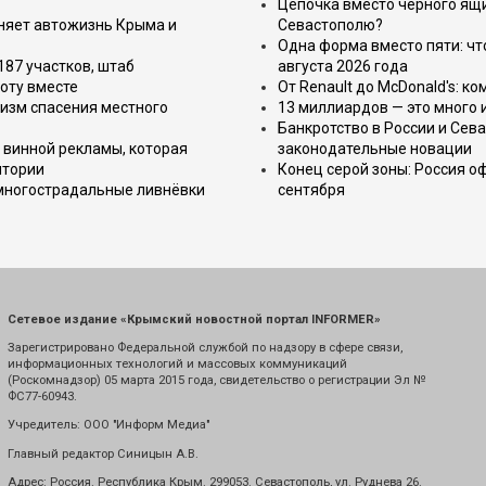
Цепочка вместо чёрного ящи
еняет автожизнь Крыма и
Севастополю?
Одна форма вместо пяти: чт
187 участков, штаб
августа 2026 года
оту вместе
От Renault до McDonald's: к
изм спасения местного
13 миллиардов — это много 
Банкротство в России и Сева
 винной рекламы, которая
законодательные новации
итории
Конец серой зоны: Россия о
 многострадальные ливнёвки
сентября
Сетевое издание «Крымский новостной портал INFORMER»
Зарегистрировано Федеральной службой по надзору в сфере связи,
информационных технологий и массовых коммуникаций
(Роскомнадзор) 05 марта 2015 года, свидетельство о регистрации Эл №
ФС77-60943.
Учредитель: ООО "Информ Медиа"
Главный редактор Синицын А.В.
Адрес: Россия. Республика Крым. 299053. Севастополь, ул. Руднева 26.