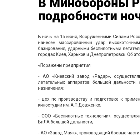
В Минобороны Р
подробности ноч
В ночь на 15 июня, Вооруженными Силами Росс
нанесен массированный удар высокоточны
базирования, ударными беспилотными летате
городах Киев, Харьков и Днепропетровск. Об э
«Поражены предприятия:
- АО «Киевский завод «Радар», осуществл
летательных аппаратов большой дальности,
назначения;
- цех по производству и подготовке к приме
киностудии им. А.П.Довженко;
- ООО «Беспилотные технологии», осуществл
БпЛА большой дальности;
- АО «Завод Маяк», производящий боевые части