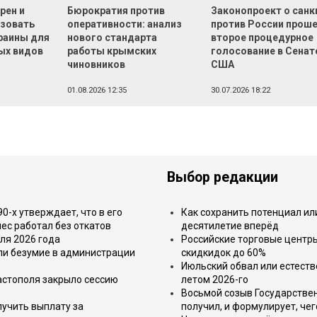
рен и
Бюрократия против
Законопроект о санк
зовать
оперативности: анализ
против России прош
раины для
нового стандарта
второе процедурное
ых видов
работы крымских
голосование в Сенат
чиновников
США
01.08.2026 12:35
30.07.2026 18:22
Выбор редакции
-х утверждает, что в его
Как сохранить потенциал ил
ес работал без откатов
десятилетие вперёд
ля 2026 года
Российские торговые центр
или безумие в администрации
скидкидок до 60%
Июльский обвал или естеств
астополя закрыло сессию
летом 2026-го
Восьмой созыв Государствен
лучить выплату за
получил, и формулирует, чег