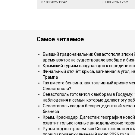
07.08.2026 19:42
07.08.2026 17:52
Самое читаемое
Бывший градоначальник Севастополя эпохи 90
время взяток не существовало вообще и бизн
Крымский туризм нащупал дно к середине ию
Финальный отсчёт: крыса, загнанная в угол, 
Трампа
Газ вместо бензина: как топливный кризис м
Севастополя?
Севастополь готовится к выборам в Госдуму: 
наблюдения и семьи, которые делают эту раб
Севастополь создал беспрецедентный механ
бизнеса
Крым, Краснодар, Дагестан: география новой
охватит только южные винодельческие терр
Ручьи под контролем: как Севастополь и его
прошли проверку ливнем 9 июля 2026 года