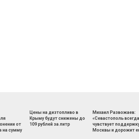
Цены на дизтопливо в
Михаил Развожаев:
еля
Крыму будут снижены до
«Севастополь всегд
онении от
109 рублей за литр
чувствует поддержк
в на сумму
Москвы и дорожит е
й