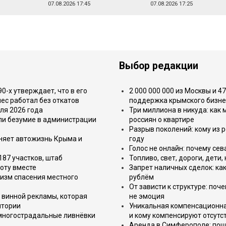
07.08.2026 17:45
07.08.2026 17:25
Выбор редакции
-х утверждает, что в его
2 000 000 000 из Москвы и 4
ес работал без откатов
поддержка крымского бизне
ля 2026 года
Три миллиона в никуда: как
или безумие в администрации
россиян о квартире
Разрыв поколений: кому из р
еняет автожизнь Крыма и
году
Голос не онлайн: почему се
187 участков, штаб
Топливо, свет, дороги, дети
оту вместе
Запрет наличных сделок: как
изм спасения местного
рублём
От зависти к структуре: поч
 винной рекламы, которая
не эмоция
итории
Уникальная компенсационная
 многострадальные ливнёвки
и кому компенсируют отсутс
Аренда в Симферополе: поша