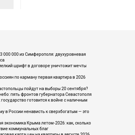
73 000 000 из Симферополя: двухуровневая
са
 мелкий шрифт в договоре уничтожит мечты
оссиян по карману первая квартира в 2026
вастопольцы пойдут на выборы 20 сентября?
, небо: пять фронтов губернатора Севастополя
 государство готовится к войне с наличным
ему в России ненависть к сверхбогатым — это
 экономика Крыма летом-2026: как, сколько
твие коммунальных благ
говая карта цен на квартиры в августе 2026