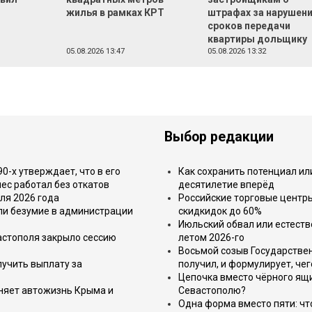
жилья в рамках КРТ
штрафах за нарушен
сроков передачи
квартиры дольщику
05.08.2026 13:47
05.08.2026 13:32
Выбор редакции
-х утверждает, что в его
Как сохранить потенциал ил
ес работал без откатов
десятилетие вперёд
ля 2026 года
Российские торговые центр
или безумие в администрации
скидкидок до 60%
Июльский обвал или естеств
астополя закрыло сессию
летом 2026-го
Восьмой созыв Государствен
лучить выплату за
получил, и формулирует, чег
Цепочка вместо чёрного ящи
еняет автожизнь Крыма и
Севастополю?
Одна форма вместо пяти: чт