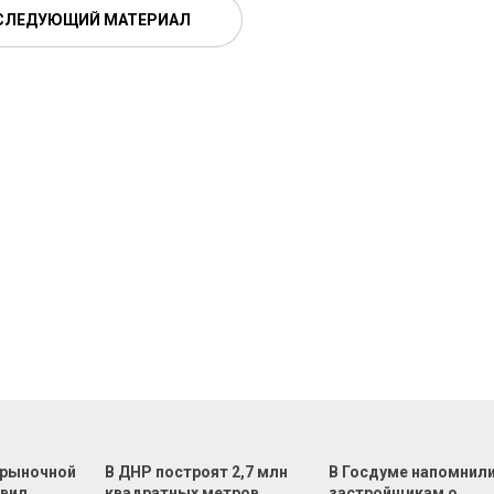
СЛЕДУЮЩИЙ МАТЕРИАЛ
 рыночной
В ДНР построят 2,7 млн
В Госдуме напомнил
овил
квадратных метров
застройщикам о