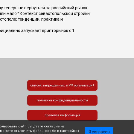
ому теперь не вернуться на российский рынок
или мало? Контекст севастопольской стройки
стополе: тенденции, практика и
фициально запускает крипторынок с 1
список запрещенных в РФ организаций
политика конфиденциальности
правовая информация
льзовать сайт, Вы даете согласие на
 можете отключить файлы cookie в настройках
Я согласен