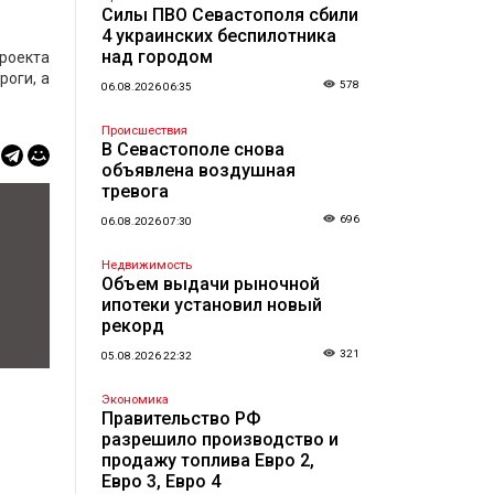
Силы ПВО Севастополя сбили
4 украинских беспилотника
над городом
роекта
роги, а
578
06.08.2026 06:35
Происшествия
В Севастополе снова
объявлена воздушная
тревога
696
06.08.2026 07:30
Недвижимость
Объем выдачи рыночной
ипотеки установил новый
рекорд
321
05.08.2026 22:32
Экономика
Правительство РФ
разрешило производство и
продажу топлива Евро 2,
Евро 3, Евро 4