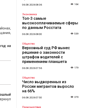
164
06.08.2026 08:36
Экономика
Топ-3 самые
высокооплачиваемые сферы
по данным Росстата
йонах,
щания,
539
06.08.2026 08:00
Общество
 год на
Верховный суд РФ вынес
решение о законности
штрафов водителей с
применением планшета
179
06.08.2026 07:56
Общество
Число выдворенных из
России мигрантов выросло
на 66%
прошлый
379
06.08.2026 07:50
черкнул
Происшествия