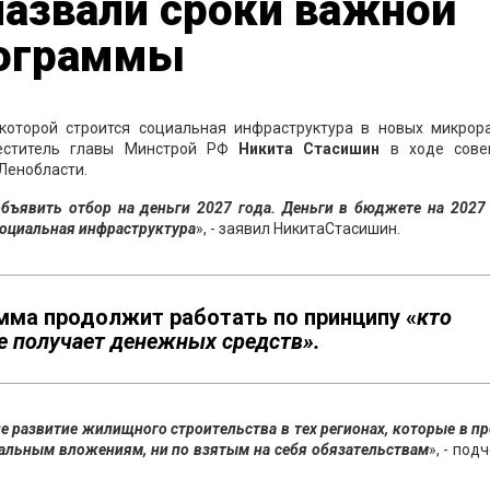
назвали сроки важной
рограммы
которой строится социальная инфраструктура в новых микрора
меститель главы Минстрой РФ
Никита
Стасишин
в ходе сове
Ленобласти.
объявить отбор на деньги 2027 года. Деньги в бюджете на 2027
социальная инфраструктура
», - заявил НикитаСтасишин.
мма продолжит работать по принципу «
кто
е получает денежных средств».
е развитие жилищного строительства в тех регионах, которые в 
альным вложениям, ни по взятым на себя
обязательствам
», - под