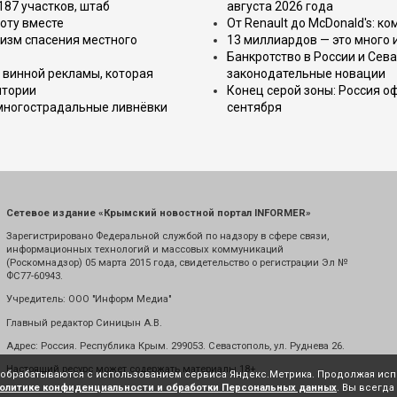
187 участков, штаб
августа 2026 года
оту вместе
От Renault до McDonald's: к
изм спасения местного
13 миллиардов — это много 
Банкротство в России и Сева
 винной рекламы, которая
законодательные новации
итории
Конец серой зоны: Россия о
 многострадальные ливнёвки
сентября
Сетевое издание «Крымский новостной портал INFORMER»
Зарегистрировано Федеральной службой по надзору в сфере связи,
информационных технологий и массовых коммуникаций
(Роскомнадзор) 05 марта 2015 года, свидетельство о регистрации Эл №
ФС77-60943.
Учредитель: ООО "Информ Медиа"
Главный редактор Синицын А.В.
Адрес: Россия. Республика Крым. 299053. Севастополь, ул. Руднева 26.
Настоящий ресурс может содержать материалы 18+
е обрабатываются с использованием сервиса Яндекс.Метрика. Продолжая испо
олитике конфиденциальности и обработки Персональных данных
. Вы всегда