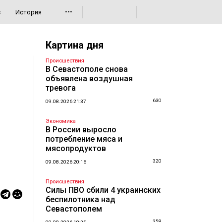
•••
с
История
Картина дня
Происшествия
В Севастополе снова
объявлена воздушная
тревога
630
09.08.2026 21:37
Экономика
В России выросло
потребление мяса и
мясопродуктов
320
09.08.2026 20:16
Происшествия
Силы ПВО сбили 4 украинских
беспилотника над
Севастополем
358