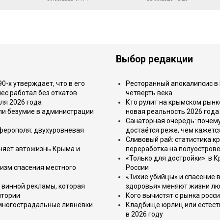
Выбор редакции
-х утверждает, что в его
Ресторанный апокалипсис в 
ес работал без откатов
четверть века
ля 2026 года
Кто рулит на крымском рынк
или безумие в администрации
новая реальность 2026 года
Санаторная очередь: почем
имферополя: двухуровневая
достаётся реже, чем кажетс
Сливовый рай: статистика к
еняет автожизнь Крыма и
переработка на полуострове
«Только для достройки»: в К
изм спасения местного
России
«Тихие убийцы» и спасение в
 винной рекламы, которая
здоровья» меняют жизни л
итории
Кого вычистят с рынка росс
 многострадальные ливнёвки
Кладбище юрлиц или естест
в 2026 году