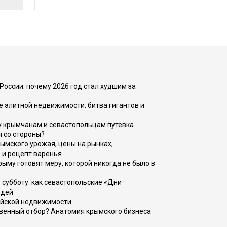
России: почему 2026 год стал худшим за
е элитной недвижимости: битва гигантов и
у крымчанам и севастопольцам путёвка
я со стороны?
рымского урожая, цены на рынках,
 и рецепт варенья
рыму готовят меру, которой никогда не было в
 субботу: как севастопольские «Дни
юдей
ийской недвижимости
венный отбор? Анатомия крымского бизнеса