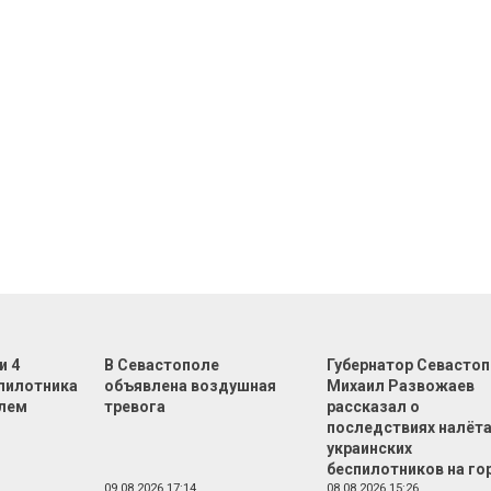
и 4
В Севастополе
Губернатор Севасто
спилотника
объявлена воздушная
Михаил Развожаев
олем
тревога
рассказал о
последствиях налёт
украинских
беспилотников на го
09.08.2026 17:14
08.08.2026 15:26