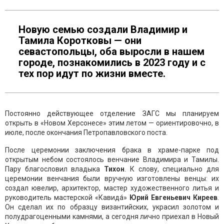
Новую семью создали Владимир и
Тамила Коротковы — они
севастопольцы, оба выросли в нашем
городе, познакомились в 2023 году и с
тех пор идут по жизни вместе.
Постоянно действующее отделение ЗАГС мы планируем
открыть в «Новом Херсонесе» этим летом — ориентировочно, в
июле, после окончания Петропавловского поста.
После церемонии заключения брака в храме-парке под
открытым небом состоялось венчание Владимира и Тамилы.
Пару благословил владыка
Тихон
. К слову, специально для
церемонии венчания были вручную изготовлены венцы: их
создал ювелир, архитектор, мастер художественного литья и
руководитель мастерской «Кавида́»
Юрий
Евгеньевич
Киреев
.
Он сделал их по образцу византийских, украсил золотом и
полудрагоценными камнями, а сегодня лично приехал в Новый