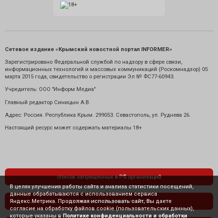
Сетевое издание «Крымский новостной портал INFORMER»
Зарегистрировано Федеральной службой по надзору в сфере связи,
информационных технологий и массовых коммуникаций (Роскомнадзор) 05
марта 2015 года, свидетельство о регистрации Эл № ФС77-60943.
Учредитель: ООО "Информ Медиа"
Главный редактор Синицын А.В.
Адрес: Россия. Республика Крым. 299053. Севастополь, ул. Руднева 26.
Настоящий ресурс может содержать материалы 18+
список запрещенных в РФ организаций
В целях улучшения работы сайта и анализа статистики посещений,
данные обрабатываются с использованием сервиса
Яндекс.Метрика. Продолжая использовать сайт, Вы даете
политика конфиденциальности
согласие на обработку файлов cookie (пользовательских данных),
которые указаны в
Политике конфиденциальности и обработки