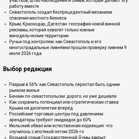
участков, штаб наблюдения и семьи, которые делают эту
работу вместе
Севастополь создал беспрецедентный механизм
спасения местного бизнеса
Крым, Краснодар, Дагестан: география новой винной
рекламы, которая охватит только южные
винодельческие территории
Ручьи под контролем: как Севастополь и его
многострадальные ливнёвки прошли проверку ливнем 9
июля 2026 года
Выбор редакции
Разрыв в 56%: как Севастополь перестал быть одним
рынком жилья
Бензин по-севастопольски: дорого, но уже дешевле
Как сохранить потенциал или стратегическая ставка
Крыма на десятилетие вперёд
Российские торговые центры под давлением:
арендаторы требуют скидкидок до 60%
Июльский обвал или естественная коррекция: что
случилось с ипотекой летом 2026-го
Восьмой созыв Государственной Думы закрыт.