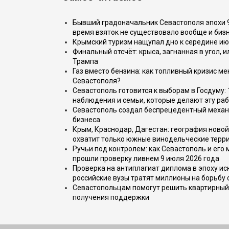
Бывший градоначальник Севастополя эпохи 90
время взяток не существовало вообще и бизн
Крымский туризм нащупал дно к середине ию
Финальный отсчёт: крыса, загнанная в угол, 
Трампа
Газ вместо бензина: как топливный кризис м
Севастополя?
Севастополь готовится к выборам в Госдуму: 
наблюдения и семьи, которые делают эту раб
Севастополь создал беспрецедентный механ
бизнеса
Крым, Краснодар, Дагестан: география новой
охватит только южные винодельческие терр
Ручьи под контролем: как Севастополь и его
прошли проверку ливнем 9 июля 2026 года
Проверка на антиплагиат диплома в эпоху иск
российские вузы тратят миллионы на борьбу
Севастопольцам помогут решить квартирный 
получения поддержки