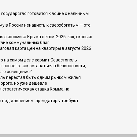
 государство готовится к войне с наличным
ему в России ненависть к сверхбогатым — это
 экономика Крыма летом-2026: как, сколько
твие коммунальных благ
говая карта цен на квартиры в августе 2026
то на самом деле кормит Севастополь
главного: как оставаться в безопасности,
ого освещения?
оль перестал быть одним рынком жилья
дорого, но уже дешевле
и стратегическая ставка Крыма на
ы под давлением: арендаторы требуют