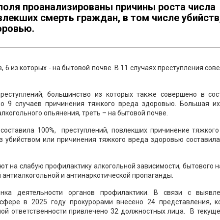
поля проанализированы причины роста числа
влекших смерть граждан, в том числе убийств
оровью.
, 6 из которых - на бытовой почве. В 11 случаях преступления со
преступлений, большинство из которых также совершено в сос
но 9 случаев причинения тяжкого вреда здоровью. Большая их
лкогольного опьянения, треть – на бытовой почве.
 составила 100%, преступлений, повлекших причинение тяжкого
оз убийством или причинения тяжкого вреда здоровью составила
т на слабую профилактику алкогольной зависимости, бытового 
 антиалкогольной и антинаркотической пропаганды.
нка деятельности органов профилактики. В связи с выявл
сфере в 2025 году прокурорами внесено 24 представления, к
ной ответственности привлечено 32 должностных лица. В текуще