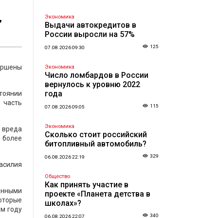
,
Экономика
Выдачи автокредитов в
России выросли на 57%
125
07.08.2026 09:30
вершены
Экономика
Число ломбардов в России
вернулось к уровню 2022
года
тоянии
 часть
115
07.08.2026 09:05
Экономика
 вреда
Сколько стоит российский
 более
битопливный автомобиль?
329
06.08.2026 22:19
насилия
Общество
Как принять участие в
енными
проекте «Планета детства в
оторые
школах»?
м году
340
06.08.2026 22:07