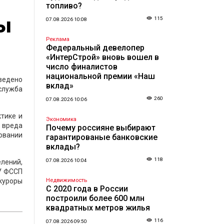
топливо?
ны
115
07.08.2026 10:08
Реклама
Федеральный девелопер
«ИнтерСтрой» вновь вошел в
число финалистов
национальной премии «Наш
ведено
вклад»
служба
260
07.08.2026 10:06
тике и
Экономика
 вреда
Почему россияне выбирают
довании
гарантированые банковские
вклады?
118
07.08.2026 10:04
лений,
ГУ ФССП
окуроры
Недвижимость
С 2020 года в России
построили более 600 млн
квадратных метров жилья
116
07.08.2026 09:50