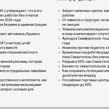
-х утверждает, что в его
Запрет наличных сделок: как
ес работал без откатов
рублём
ля 2026 года
От зависти к структуре: поч
или безумие в администрации
не эмоция
Уникальная компенсационная
еняет автожизнь Крыма и
и кому компенсируют отсутс
Аренда в Симферополе: поша
187 участков, штаб
года
оту вместе
Инженер против педагога: к
изм спасения местного
Временные неудобства ради 
пока Севастополь без уличн
 винной рекламы, которая
Разрыв в 56%: как Севастоп
итории
Бензин по-севастопольски: 
 многострадальные ливнёвки
Как сохранить потенциал ил
десятилетие вперёд
усственного интеллекта: как
Российские торговые центр
 с ветряными мельницами
скидкидок до 60%
вопрос: условия для