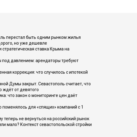
оль перестал быть одним рынком жилья
дорого, но уже дешевле
и стратегическая ставка Крыма на
ы под давлением: арендаторы требуют
енная коррекция: что случилось с ипотекой
ной Думы закрыт. Севастополь считает, что
о ждёт от девятого
ка: что закон о мониторинге цен даёт
о поменялось для «спящих» компаний с 1
ому теперь не вернуться на российский рынок
или мало? Контекст севастопольской стройки