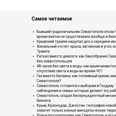
Самое читаемое
Бывший градоначальник Севастополя эпохи 90
время взяток не существовало вообще и бизн
Крымский туризм нащупал дно к середине ию
Финальный отсчёт: крыса, загнанная в угол, 
Трампа
Ритуал вместо диалога: как Заксобрание Сев
без севастопольцев
48 часов без света и воды: как крымчанам по
отсутствие света и воды во время ЧС?
Газ вместо бензина: как топливный кризис м
Севастополя?
Севастополь готовится к выборам в Госдуму: 
наблюдения и семьи, которые делают эту раб
Севастополь создал беспрецедентный механ
бизнеса
Крым, Краснодар, Дагестан: география новой
охватит только южные винодельческие терр
Ручьи под контролем: как Севастополь и его