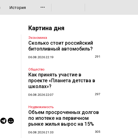
•••
с
История
Картина дня
Экономика
Сколько стоит российский
битопливный автомобиль?
291
06.08.2026 22:19
Общество
Как принять участие в
проекте «Планета детства в
школах»?
297
06.08.2026 22:07
Недвижимость
Объем просроченных долгов
по ипотеке на первичном
рынке жилья вырос на 15%
305
06.08.2026 21:33