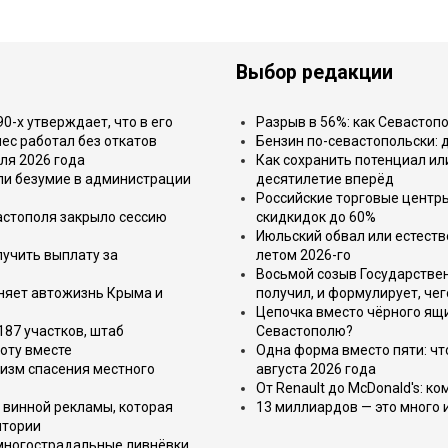
Выбор редакции
-х утверждает, что в его
Разрыв в 56%: как Севастоп
ес работал без откатов
Бензин по-севастопольски: 
ля 2026 года
Как сохранить потенциал ил
или безумие в администрации
десятилетие вперёд
Российские торговые центр
астополя закрыло сессию
скидкидок до 60%
Июльский обвал или естеств
лучить выплату за
летом 2026-го
Восьмой созыв Государствен
еняет автожизнь Крыма и
получил, и формулирует, чег
Цепочка вместо чёрного ящи
187 участков, штаб
Севастополю?
оту вместе
Одна форма вместо пяти: чт
изм спасения местного
августа 2026 года
От Renault до McDonald's: к
 винной рекламы, которая
13 миллиардов — это много 
итории
 многострадальные ливнёвки