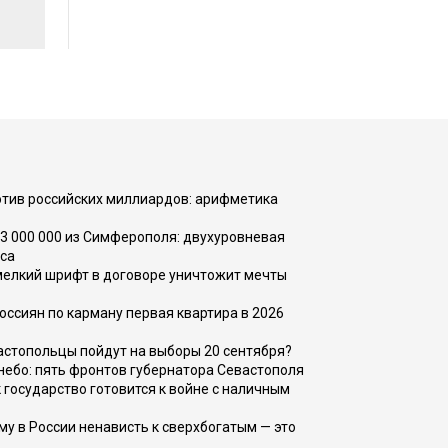
тив российских миллиардов: арифметика
73 000 000 из Симферополя: двухуровневая
са
 мелкий шрифт в договоре уничтожит мечты
оссиян по карману первая квартира в 2026
вастопольцы пойдут на выборы 20 сентября?
, небо: пять фронтов губернатора Севастополя
 государство готовится к войне с наличным
ему в России ненависть к сверхбогатым — это