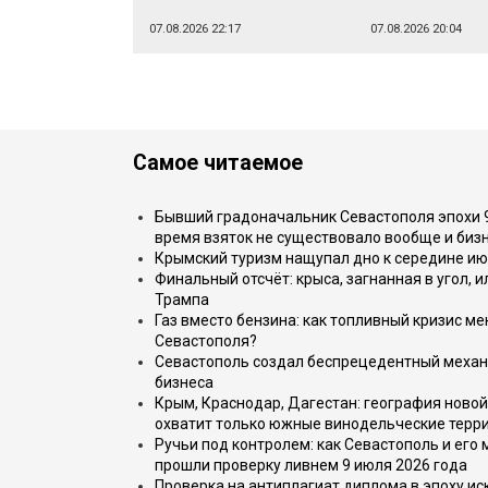
07.08.2026 22:17
07.08.2026 20:04
Самое читаемое
Бывший градоначальник Севастополя эпохи 90
время взяток не существовало вообще и бизн
Крымский туризм нащупал дно к середине ию
Финальный отсчёт: крыса, загнанная в угол, 
Трампа
Газ вместо бензина: как топливный кризис м
Севастополя?
Севастополь создал беспрецедентный механ
бизнеса
Крым, Краснодар, Дагестан: география новой
охватит только южные винодельческие терр
Ручьи под контролем: как Севастополь и его
прошли проверку ливнем 9 июля 2026 года
Проверка на антиплагиат диплома в эпоху иск