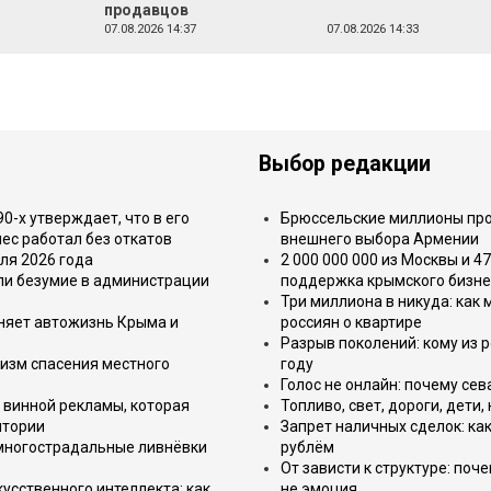
продавцов
07.08.2026 14:37
07.08.2026 14:33
Выбор редакции
-х утверждает, что в его
Брюссельские миллионы про
ес работал без откатов
внешнего выбора Армении
ля 2026 года
2 000 000 000 из Москвы и 4
или безумие в администрации
поддержка крымского бизне
Три миллиона в никуда: как
еняет автожизнь Крыма и
россиян о квартире
Разрыв поколений: кому из р
изм спасения местного
году
Голос не онлайн: почему се
 винной рекламы, которая
Топливо, свет, дороги, дети
итории
Запрет наличных сделок: как
 многострадальные ливнёвки
рублём
От зависти к структуре: поч
усственного интеллекта: как
не эмоция