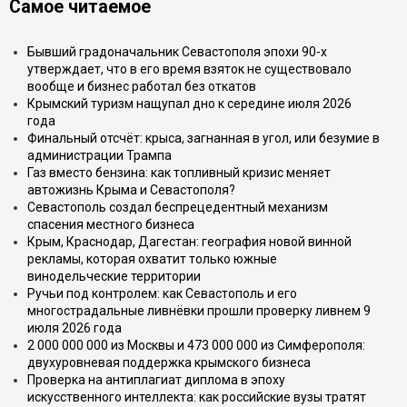
Самое читаемое
Бывший градоначальник Севастополя эпохи 90-х
утверждает, что в его время взяток не существовало
вообще и бизнес работал без откатов
Крымский туризм нащупал дно к середине июля 2026
года
Финальный отсчёт: крыса, загнанная в угол, или безумие в
администрации Трампа
Газ вместо бензина: как топливный кризис меняет
автожизнь Крыма и Севастополя?
Севастополь создал беспрецедентный механизм
спасения местного бизнеса
Крым, Краснодар, Дагестан: география новой винной
рекламы, которая охватит только южные
винодельческие территории
Ручьи под контролем: как Севастополь и его
многострадальные ливнёвки прошли проверку ливнем 9
июля 2026 года
2 000 000 000 из Москвы и 473 000 000 из Симферополя:
двухуровневая поддержка крымского бизнеса
Проверка на антиплагиат диплома в эпоху
искусственного интеллекта: как российские вузы тратят