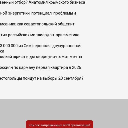
венный отбор? Анатомия крымского бизнеса
ной энергетики: потенциал, проблемы и
списанию: как севастопольский общепит
тив российских миллиардов: арифметика
73 000 000 из Симферополя: двухуровневая
са
 мелкий шрифт в договоре уничтожит мечты
оссиян по карману первая квартира в 2026
вастопольцы пойдут на выборы 20 сентября?
список запрещенных в РФ организаций