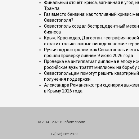
Финальный отсчёт: крыса, загнанная в угол, 
Трампа
Газ вместо бензина: как топливный кризис м
Севастополя?
Севастополь создал беспрецедентный механ
бизнеса
Крым, Краснодар, Дагестан: география новой
охватит только южные винодельческие терр
Ручьи под контролем: как Севастополь и его
прошли проверку ливнем 9 июля 2026 года
Проверка на антиплагиат диплома в эпоху иск
российские вузы тратят миллионы на борьбу
Севастопольцам помогут решить квартирный 
получения поддержки
Александра Романенко: три сценария выжива
в Крыму 2026 года
© 2014 - 2026 ruinformer.com
+7(978) 082 28 83