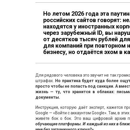
Но летом 2026 года эта паути
российских сайтов говорят: н
находятся у иностранных корп
через зарубежный ID, вы нару
от десятков тысяч рублей для
для компаний при повторном 
бизнесу, но отдаётся эхом в 
Для рядового человека это звучит не так громко
штрафах.
Но практика будет куда более ощут
просто чтобы не попасть под санкции. А вмест
жизнь — ту, что хранится в облаках: пись
документы.
Инструкция, которую даёт эксперт, кажется пр
Google — «Войти с аккаунтом Google». Там, в эт
живёте бок о бок. Это ваш цифровой архив 
обучающие платформы. И каждый из них в ближа
мне без заграничного ключа?».