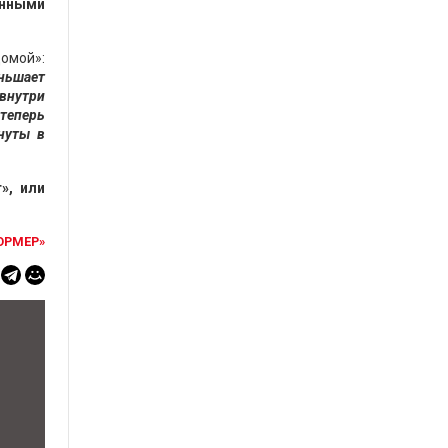
онными
домой»:
еньшает
внутри
теперь
нуты в
», или
ОРМЕР»