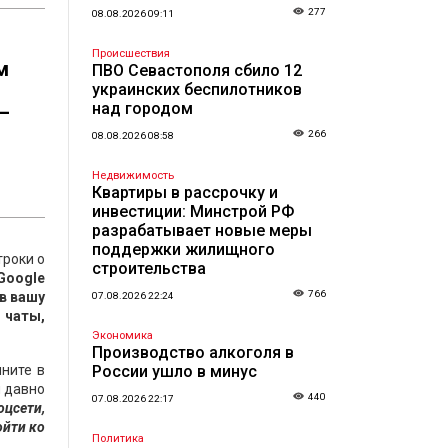
277
08.08.2026 09:11
Происшествия
м
ПВО Севастополя сбило 12
украинских беспилотников
над городом
—
266
08.08.2026 08:58
Недвижимость
Квартиры в рассрочку и
инвестиции: Минстрой РФ
разрабатывает новые меры
поддержки жилищного
троки о
строительства
Google
766
 в вашу
07.08.2026 22:24
 чаты,
Экономика
Производство алкоголя в
яните в
России ушло в минус
ы давно
440
07.08.2026 22:17
оцсети,
ойти ко
Политика