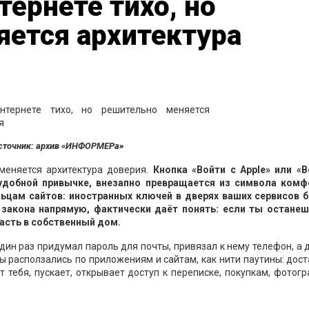
тернете тихо, но
яется архитектура
сточник: архив «ИНФОРМЕРа»
 меняется архитектура доверия.
Кнопка «Войти с Apple» или «В
 удобной привычке, внезапно превращается из символа комф
льцам сайтов: иностранных ключей в дверях ваших сервисов 
 закона напрямую, фактически даёт понять: если ты останеш
асть в собственный дом.
дин раз придумал пароль для почты, привязал к нему телефон, а
нты расползались по приложениям и сайтам, как нити паутины: дос
т тебя, пускает, открывает доступ к переписке, покупкам, фотог