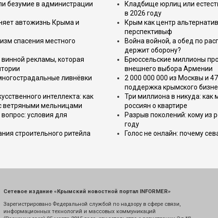
или безумие в администрации
Кладбище юрлиц или естест
в 2026 году
еняет автожизнь Крыма и
Крым как центр альтернатив
перспективыф
изм спасения местного
Война войной, а обед по ра
держит оборону?
 винной рекламы, которая
Брюссельские миллионы про
итории
внешнего выбора Армении
 многострадальные ливнёвки
2 000 000 000 из Москвы и 4
поддержка крымского бизне
усственного интеллекта: как
Три миллиона в никуда: как
 с ветряными мельницами
россиян о квартире
вопрос: условия для
Разрыв поколений: кому из р
году
ния строительного ритейла
Голос не онлайн: почему се
Сетевое издание «Крымский новостной портал INFORMER»
Зарегистрировано Федеральной службой по надзору в сфере связи,
информационных технологий и массовых коммуникаций