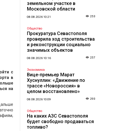
земельном участке в
Московской области
253
08.08.2026 10:21
Общество
Прокуратура Севастополя
проверила ход строительства
и реконструкции социально
значимых объектов
257
08.08.2026 10:16
Экономика
ойти с
Вице-премьер Марат
орта в
Хуснуллин: «Движение по
больше
трассе «Новороссия» в
ься на
целом восстановлено»
293
08.08.2026 10:09
 дальше
таточно
Общество
рафиям,
На каких АЗС Севастополя
будет свободно продаваться
топливо?