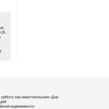
ых
 25
в
у
 субботу: как севастопольские «Дни
юдей
ийской недвижимости