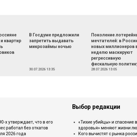
оссияне
В Госдуме предложили
Поколение лотерейн
 и квартир
запретить выдавать
мечтателей: в России
ть
микрозаймы ночью
новых миллионеров 
овиков
неделю маскируют
регрессивную
фискальную политик
30.07.2026 13:35
28.07.2026 13:05
Выбор редакции
-х утверждает, что в его
«Тихие убийцы» и спасение в
ес работал без откатов
здоровья» меняют жизни л
ля 2026 года
Кого вычистят с рынка росс