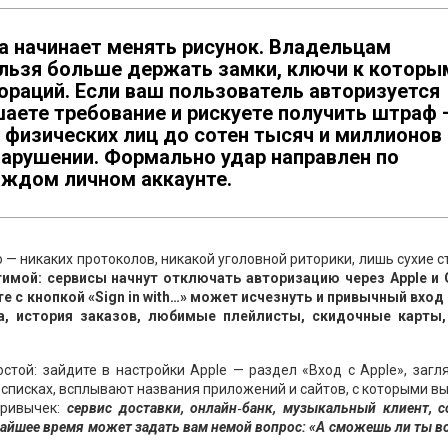
на начинает менять рисунок. Владельцам
ельзя больше держать замки, ключи к которы
ораций. Если ваш пользователь авторизуется
шаете требование и рискуете получить штраф 
 физических лиц до сотен тысяч и миллионов
нарушении. Формально удар направлен по
каждом личном аккаунте.
 — никаких протоколов, никакой уголовной риторики, лишь сухие с
имой: сервисы начнут отключать авторизацию через Apple и 
е с кнопкой «Sign in with…» может исчезнуть и привычный вход
ма, история заказов, любимые плейлисты, скидочные карты,
остой: зайдите в настройки Apple — раздел «Вход с Apple», загл
их списках, всплывают названия приложений и сайтов, с которыми в
привычек:
сервис доставки, онлайн‑банк, музыкальный клиент, с
йшее время может задать вам немой вопрос: «А сможешь ли ты в