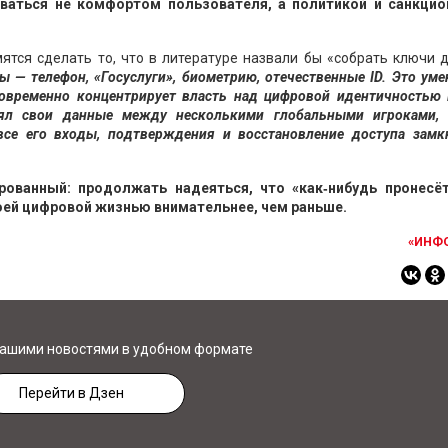
аваться не комфортом пользователя, а политикой и санкци
ятся сделать то, что в литературе назвали бы «собрать ключи 
 — телефон, «Госуслуги», биометрию, отечественные ID. Это ум
овременно концентрирует власть над цифровой идентичностью 
лял свои данные между несколькими глобальными игроками, 
все его входы, подтверждения и восстановление доступа замк
рованный: продолжать надеяться, что «как‑нибудь пронесёт
воей цифровой жизнью внимательнее, чем раньше.
«ИНФ
нашими новостями в удобном формате
Перейти в Дзен