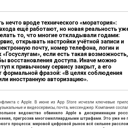
ть нечто вроде технического «моратория»:
входа ещё работают, но новая реальность уж
делать то, что многие откладывали годами:
вис, открывать настройки учётной записи и
ектронную почту, номер телефона, логин и
к «Госуслугам», если есть такая возможность,
бы восстановления доступа. Иначе можно
уп к привычному сервису закрыт, а его
 формальной фразой: «В целях соблюдения
ли иностранную авторизацию».
нфликта с Apple. В июне из App Store исчезли ключевые прил
музыкальные и видеосервисы, почта, мессенджер. Компания сосла
ольное ведомство обвинило Apple в дискриминации росс
ожения, пригрозив многомиллиардными штрафами. Это уже не 
окого процесса: мировой цифровой рынок всё сильнее расслои