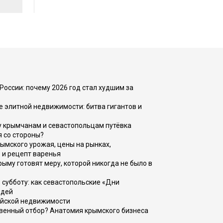
России: почему 2026 год стал худшим за
е элитной недвижимости: битва гигантов и
у крымчанам и севастопольцам путёвка
я со стороны?
рымского урожая, цены на рынках,
 и рецепт варенья
рыму готовят меру, которой никогда не было в
 субботу: как севастопольские «Дни
юдей
ийской недвижимости
венный отбор? Анатомия крымского бизнеса