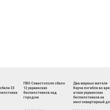
ПВО Севастополя сбило
Два мирных жителя
сбили 33
12 украинских
Керчи погибли во вр
спилотника
беспилотников над
атаки украинских
городом
беспилотников на
многоквартирный д