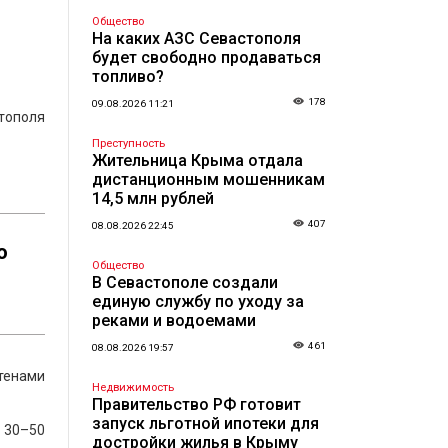
Общество
На каких АЗС Севастополя
будет свободно продаваться
топливо?
178
09.08.2026 11:21
тополя
Преступность
Жительница Крыма отдала
дистанционным мошенникам
14,5 млн рублей
407
08.08.2026 22:45
о
Общество
В Севастополе создали
единую службу по уходу за
реками и водоемами
461
08.08.2026 19:57
тенами
Недвижимость
Правительство РФ готовит
запуск льготной ипотеки для
 30–50
достройки жилья в Крыму