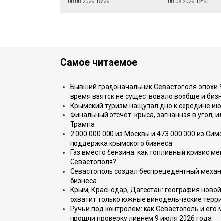
08.08.2026 15:26
08.08.2026 12:51
Самое читаемое
Бывший градоначальник Севастополя эпохи 90
время взяток не существовало вообще и бизн
Крымский туризм нащупал дно к середине ию
Финальный отсчёт: крыса, загнанная в угол, 
Трампа
2 000 000 000 из Москвы и 473 000 000 из С
поддержка крымского бизнеса
Газ вместо бензина: как топливный кризис м
Севастополя?
Севастополь создал беспрецедентный механ
бизнеса
Крым, Краснодар, Дагестан: география новой
охватит только южные винодельческие терр
Ручьи под контролем: как Севастополь и его
прошли проверку ливнем 9 июля 2026 года