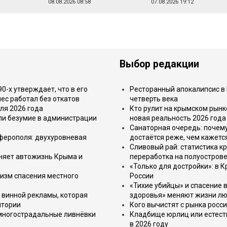
08.08.2026 08:58
07.08.2026 19:12
Выбор редакции
-х утверждает, что в его
Ресторанный апокалипсис в 
ес работал без откатов
четверть века
ля 2026 года
Кто рулит на крымском рынк
или безумие в администрации
новая реальность 2026 года
Санаторная очередь: почем
имферополя: двухуровневая
достаётся реже, чем кажетс
Сливовый рай: статистика к
еняет автожизнь Крыма и
переработка на полуострове
«Только для достройки»: в К
изм спасения местного
России
«Тихие убийцы» и спасение в
 винной рекламы, которая
здоровья» меняют жизни л
итории
Кого вычистят с рынка росс
 многострадальные ливнёвки
Кладбище юрлиц или естест
в 2026 году