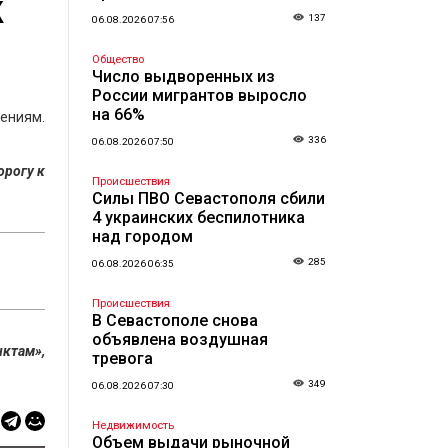
к
137
06.08.2026 07:56
Общество
Число выдворенных из
России мигрантов выросло
на 66%
дениям.
336
06.08.2026 07:50
орогу к
Происшествия
Силы ПВО Севастополя сбили
4 украинских беспилотника
над городом
285
06.08.2026 06:35
Происшествия
В Севастополе снова
объявлена воздушная
нктам»,
тревога
349
06.08.2026 07:30
Недвижимость
Объем выдачи рыночной