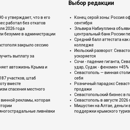
Выбор редакции
-х утверждает, что в его
Конец серой зоны: Россия о
ес работал без откатов
сентября
ля 2026 года
Эльвира Набиуллина объявил
или безумие в администрации
центральный банк России п
Средний балл аттестата как 
астополя закрыло сессию
колледже
Июльский разворот: Севаст
лучить выплату за
ускоряется
Сочи - падение гиганта, Сев
еняет автожизнь Крыма и
удар, Судак - феномен +45%
Севастополь — винная столи
187 участков, штаб
себя
оту вместе
Розничный парадокс Севасто
изм спасения местного
продажи
Севастопольский бизнес в па
 винной рекламы, которая
Севастополь в августе 2026
итории
Мишустин на Алтае, деньги 
 многострадальные ливнёвки
поддержки крымского тури