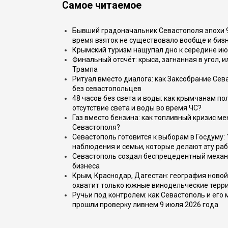
Самое читаемое
Бывший градоначальник Севастополя эпохи 90
время взяток не существовало вообще и бизн
Крымский туризм нащупал дно к середине ию
Финальный отсчёт: крыса, загнанная в угол, 
Трампа
Ритуал вместо диалога: как Заксобрание Сев
без севастопольцев
48 часов без света и воды: как крымчанам по
отсутствие света и воды во время ЧС?
Газ вместо бензина: как топливный кризис м
Севастополя?
Севастополь готовится к выборам в Госдуму: 
наблюдения и семьи, которые делают эту раб
Севастополь создал беспрецедентный механ
бизнеса
Крым, Краснодар, Дагестан: география новой
охватит только южные винодельческие терр
Ручьи под контролем: как Севастополь и его
прошли проверку ливнем 9 июля 2026 года