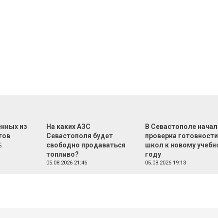
нных из
На каких АЗС
В Севастополе начал
тов
Севастополя будет
проверка готовност
%
свободно продаваться
школ к новому учебн
топливо?
году
05.08.2026 21:46
05.08.2026 19:13