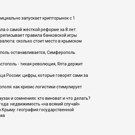
фициально запускает крипторынок с 1
а о самой жёсткой реформе за 8 лет:
ереписывает правила банковской игры
валюта: сколько стоит место в крымском
ополь останавливается, Симферополь
астополь - тихая революция, Ялта держит
ца России: цифры, которые говорят сами за
поля: как кризис логистики стимулирует
узах и сомнениях: кто виноват и что делать?
 года: недвижимость «на всякий случай»
в Крыму: география государственной
зма