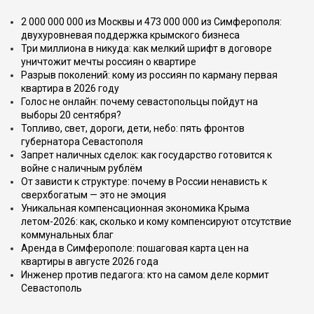
2 000 000 000 из Москвы и 473 000 000 из Симферополя:
двухуровневая поддержка крымского бизнеса
Три миллиона в никуда: как мелкий шрифт в договоре
уничтожит мечты россиян о квартире
Разрыв поколений: кому из россиян по карману первая
квартира в 2026 году
Голос не онлайн: почему севастопольцы пойдут на
выборы 20 сентября?
Топливо, свет, дороги, дети, небо: пять фронтов
губернатора Севастополя
Запрет наличных сделок: как государство готовится к
войне с наличным рублём
От зависти к структуре: почему в России ненависть к
сверхбогатым — это не эмоция
Уникальная компенсационная экономика Крыма
летом-2026: как, сколько и кому компенсируют отсутствие
коммунальных благ
Аренда в Симферополе: пошаговая карта цен на
квартиры в августе 2026 года
Инженер против педагога: кто на самом деле кормит
Севастополь