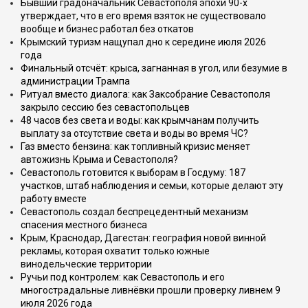
Бывший градоначальник Севастополя эпохи 90-х
утверждает, что в его время взяток не существовало
вообще и бизнес работал без откатов
Крымский туризм нащупал дно к середине июля 2026
года
Финальный отсчёт: крыса, загнанная в угол, или безумие в
администрации Трампа
Ритуал вместо диалога: как Заксобрание Севастополя
закрыло сессию без севастопольцев
48 часов без света и воды: как крымчанам получить
выплату за отсутствие света и воды во время ЧС?
Газ вместо бензина: как топливный кризис меняет
автожизнь Крыма и Севастополя?
Севастополь готовится к выборам в Госдуму: 187
участков, штаб наблюдения и семьи, которые делают эту
работу вместе
Севастополь создал беспрецедентный механизм
спасения местного бизнеса
Крым, Краснодар, Дагестан: география новой винной
рекламы, которая охватит только южные
винодельческие территории
Ручьи под контролем: как Севастополь и его
многострадальные ливнёвки прошли проверку ливнем 9
июля 2026 года