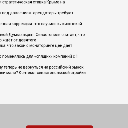
и стратегическая ставка Крыма на
ы под давлением: арендаторы требуют
енная коррекция: что случилось с ипотекой
ной Думы закрыт. Севастополь считает, что
о ждёт от девятого
ка: что закон о мониторинге цен даёт
о поменялось для «спящих» компаний с 1
ому теперь не вернуться на российский рынок
или мало? Контекст севастопольской стройки