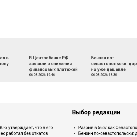
ел в
В Центробанке РФ
Бензин по-
зону
заявили о снижении
севастопольски: дор
финансовых платежей
но уже дешевле
06.08.2026 19:46
06.08.2026 18:30
Выбор редакции
-х утверждает, что в его
Разрыв в 56%: как Севастоп
ес работал без откатов
Бензин по-севастопольски: 