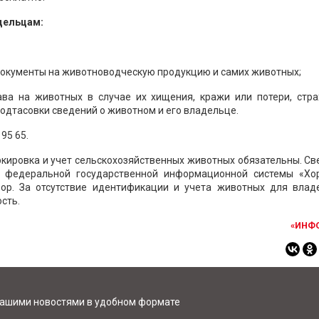
дельцам:
окументы на животноводческую продукцию и самих животных;
ава на животных в случае их хищения, кражи или потери, стра
одтасовки сведений о животном и его владельце.
 95 65
.
аркировка и учет сельскохозяйственных животных обязательны. С
т федеральной государственной информационной системы «Хор
зор. За отсутствие идентификации и учета животных для влад
сть.
«ИНФ
нашими новостями в удобном формате