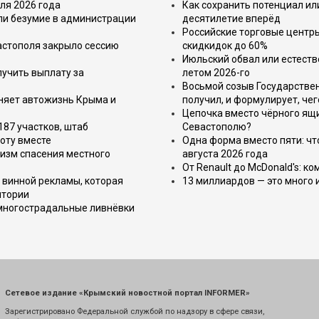
ля 2026 года
Как сохранить потенциал ил
или безумие в администрации
десятилетие вперёд
Российские торговые центр
астополя закрыло сессию
скидкидок до 60%
Июльский обвал или естеств
лучить выплату за
летом 2026-го
Восьмой созыв Государствен
еняет автожизнь Крыма и
получил, и формулирует, чег
Цепочка вместо чёрного ящи
187 участков, штаб
Севастополю?
оту вместе
Одна форма вместо пяти: чт
изм спасения местного
августа 2026 года
От Renault до McDonald's: к
 винной рекламы, которая
13 миллиардов — это много 
итории
 многострадальные ливнёвки
Сетевое издание «Крымский новостной портал INFORMER»
Зарегистрировано Федеральной службой по надзору в сфере связи,