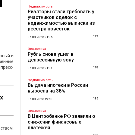
и
Недвижимость
Риэлторы стали требовать у
участников сделок с
недвижимостью выписки из
реестра повесток
177
06.08.2026 21:06
Экономика
Рубль снова ушел в
пный и
депрессивную зону
твенные
 пресс-
179
06.08.2026 21:01
Недвижимость
Выдача ипотеки в России
выросла на 38%
х
185
06.08.2026 19:50
Экономика
В Центробанке РФ заявили о
снижении финансовых
платежей
ством.