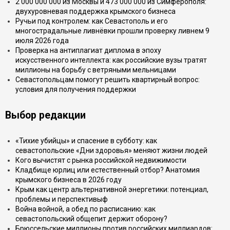
2 000 000 000 из Москвы и 473 000 000 из Симферополя:
двухуровневая поддержка крымского бизнеса
Ручьи под контролем: как Севастополь и его
многострадальные ливнёвки прошли проверку ливнем 9
июля 2026 года
Проверка на антиплагиат диплома в эпоху
искусственного интеллекта: как российские вузы тратят
миллионы на борьбу с ветряными мельницами
Севастопольцам помогут решить квартирный вопрос:
условия для получения поддержки
Выбор редакции
«Тихие убийцы» и спасение в субботу: как
севастопольские «Дни здоровья» меняют жизни людей
Кого вычистят с рынка российской недвижимости
Кладбище юрлиц или естественный отбор? Анатомия
крымского бизнеса в 2026 году
Крым как центр альтернативной энергетики: потенциал,
проблемы и перспективыф
Война войной, а обед по расписанию: как
севастопольский общепит держит оборону?
Брюссельские миллионы против российских миллиардов: