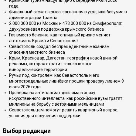
Крымский туризм нащупал дно к середине июля 2026
года
Финальный отсчёт: крыса, загнанная в угол, или безумие в
администрации Трампа
2 000 000 000 из Москвы и 473 000 000 из Симферополя:
двухуровневая поддержка крымского бизнеса
Газ вместо бензина: как топливный кризис меняет
автожизнь Крыма и Севастополя?
Севастополь создал беспрецедентный механизм
спасения местного бизнеса
Крым, Краснодар, Дагестан: география новой винной
рекламы, которая охватит только южные
винодельческие территории
Ручьи под контролем: как Севастополь и его
многострадальные ливнёвки прошли проверку ливнем 9
июля 2026 года
Проверка на антиплагиат диплома в эпоху
искусственного интеллекта: как российские вузы тратят
миллионы на борьбу с ветряными мельницами
Севастопольцам помогут решить квартирный вопрос:
условия для получения поддержки
Выбор редакции