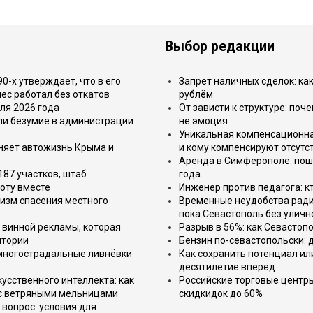
Выбор редакции
-х утверждает, что в его
Запрет наличных сделок: как
ес работал без откатов
рублём
ля 2026 года
От зависти к структуре: поч
или безумие в администрации
не эмоция
Уникальная компенсационная
еняет автожизнь Крыма и
и кому компенсируют отсутс
Аренда в Симферополе: поша
187 участков, штаб
года
оту вместе
Инженер против педагога: к
изм спасения местного
Временные неудобства ради 
пока Севастополь без уличн
 винной рекламы, которая
Разрыв в 56%: как Севастоп
итории
Бензин по-севастопольски: 
 многострадальные ливнёвки
Как сохранить потенциал ил
десятилетие вперёд
усственного интеллекта: как
Российские торговые центр
 с ветряными мельницами
скидкидок до 60%
вопрос: условия для