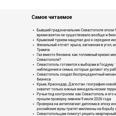
Самое читаемое
Бывший градоначальник Севастополя эпохи 90
время взяток не существовало вообще и бизн
Крымский туризм нащупал дно к середине ию
Финальный отсчёт: крыса, загнанная в угол, 
Трампа
Газ вместо бензина: как топливный кризис м
Севастополя?
Севастополь готовится к выборам в Госдуму: 
наблюдения и семьи, которые делают эту раб
Севастополь создал беспрецедентный механ
бизнеса
Крым, Краснодар, Дагестан: география новой
охватит только южные винодельческие терр
Ручьи под контролем: как Севастополь и его
прошли проверку ливнем 9 июля 2026 года
Проверка на антиплагиат диплома в эпоху иск
российские вузы тратят миллионы на борьбу
Севастопольцам помогут решить квартирный 