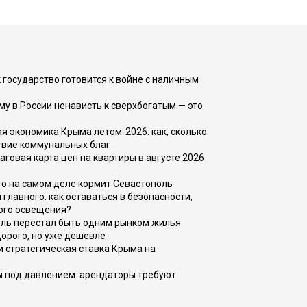
 государство готовится к войне с наличным
ему в России ненависть к сверхбогатым — это
 экономика Крыма летом-2026: как, сколько
твие коммунальных благ
говая карта цен на квартиры в августе 2026
то на самом деле кормит Севастополь
главного: как оставаться в безопасности,
ого освещения?
оль перестал быть одним рынком жилья
дорого, но уже дешевле
и стратегическая ставка Крыма на
ы под давлением: арендаторы требуют