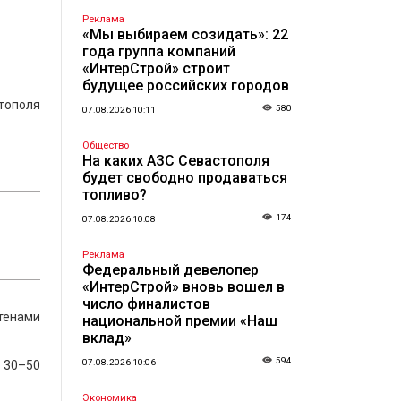
Реклама
«Мы выбираем созидать»: 22
года группа компаний
«ИнтерСтрой» строит
будущее российских городов
стополя
580
07.08.2026 10:11
Общество
На каких АЗС Севастополя
будет свободно продаваться
топливо?
174
07.08.2026 10:08
Реклама
Федеральный девелопер
«ИнтерСтрой» вновь вошел в
число финалистов
тенами
национальной премии «Наш
вклад»
594
07.08.2026 10:06
 30–50
Экономика