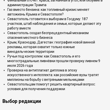
Финальный отсчёт: крыса, загнанная в угол, или безумие в
администрации Трампа
Газ вместо бензина: как топливный кризис меняет
автожизнь Крыма и Севастополя?
Севастополь готовится к выборам в Госдуму: 187
участков, штаб наблюдения и семьи, которые делают эту
работу вместе
Севастополь создал беспрецедентный механизм
спасения местного бизнеса
Крым, Краснодар, Дагестан: география новой винной
рекламы, которая охватит только южные
винодельческие территории
Ручьи под контролем: как Севастополь и его
многострадальные ливнёвки прошли проверку ливнем 9
июля 2026 года
Проверка на антиплагиат диплома в эпоху
искусственного интеллекта: как российские вузы тратят
миллионы на борьбу с ветряными мельницами
Севастопольцам помогут решить квартирный вопрос:
условия для получения поддержки
Выбор редакции