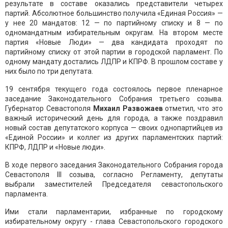
результате в составе оказались представители четырех
партий. Абсолютное большинство получила «Единая Россия» —
у нее 20 мандатов: 12 — по партийному списку и 8 — по
одномандатным избирательным округам. На втором месте
партия «Новые Люди» — два кандидата проходят по
партийному списку от этой партии в городской парламент. По
одному мандату достались ЛДПР и КПРФ. В прошлом составе у
них было по три депутата.
19 сентября текущего года состоялось первое пленарное
заседание Законодательного Собрания третьего созыва.
Губернатор Севастополя
Михаил Развожаев
отметил, что это
важный исторический день для города, а также поздравил
новый состав депутатского корпуса — своих однопартийцев из
«Единой России» и коллег из других парламентских партий:
КПРФ, ЛДПР и «Новые люди».
В ходе первого заседания Законодательного Собрания города
Севастополя III созыва, согласно Регламенту, депутаты
выбрали заместителей Председателя севастопольского
парламента.
Ими стали парламентарии, избранные по городскому
избирательному округу - глава Севастопольского городского