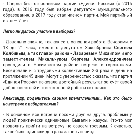
- Сперва был сторонником партии «Единая Россия» (с 2015
года), в 2016 году был избран депутатом муниципального
образования, в 2017 году стал членом партии. Мой партийный
стаж — 7 лет.
Легко ли далось участие в выборах?
- Довольно сложно, так как есть основная работа. Вечерами, с
18 до 21 часа, вместе с депутатом Заксобрания
Сергеем
Колбиным, а так главой района - Лазаревым Михаилом и его
заместителем Михальчуком Сергеем Александровичем
проводили в Нахимовском районе встречи с горожанами.
Беседовали и с трудовыми коллективами 2-3 раза в день на
протяжении 45 дней. Могут с уверенностью сказать, что партия
«Единая Россия» показала достойный результат за счёт своей
добросовестной и ответственной работы «в полях».
Александр, поделитесь своими впечатлениями… Как это было
на встрече с избирателями?
- В основном все встречи похожи друг на друга, проблемы у
людей практически одинаковые. Бывали и казусы. Кто-то мог
позволить прийти на встречу не совсем трезвым. К счастью,
такое было один или два раза за весь период.