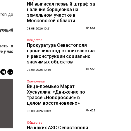
ИИ выписал первый штраф за
наличие борщевика на
ron до
земельном участке в
Московской области
561
08.08.2026 10:21
рующий
Общество
Прокуратура Севастополя
вать в
проверила ход строительства
е у нас
и реконструкции социально
значимых объектов
565
08.08.2026 10:16
Экономика
Вице-премьер Марат
Хуснуллин: «Движение по
трассе «Новороссия» в
целом восстановлено»
652
08.08.2026 10:09
Общество
На каких АЗС Севастополя