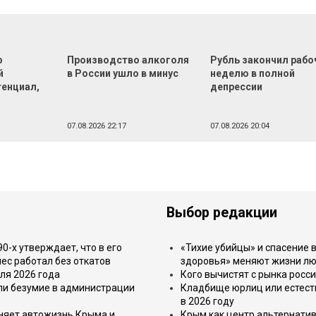
р
Производство алкоголя
Рубль закончил раб
й
в России ушло в минус
неделю в полной
тенциал,
депрессии
07.08.2026 22:17
07.08.2026 20:04
Выбор редакции
-х утверждает, что в его
«Тихие убийцы» и спасение в
ес работал без откатов
здоровья» меняют жизни л
ля 2026 года
Кого вычистят с рынка росс
или безумие в администрации
Кладбище юрлиц или естест
в 2026 году
еняет автожизнь Крыма и
Крым как центр альтернатив