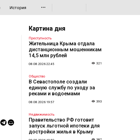
•••
с
История
Картина дня
Преступность
Жительница Крыма отдала
дистанционным мошенникам
14,5 млн рублей
321
08.08.2026 22:45
Общество
В Севастополе создали
единую службу по уходу за
реками и водоемами
393
08.08.2026 19:57
Недвижимость
Правительство РФ готовит
запуск льготной ипотеки для
достройки жилья в Крыму
387