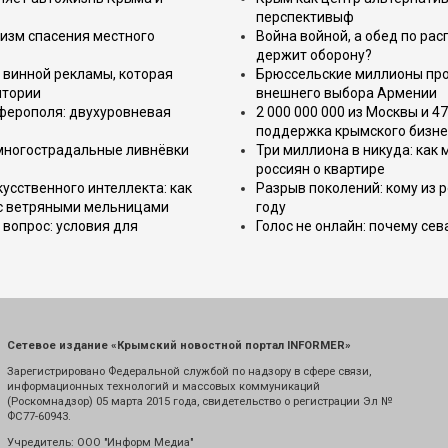
перспективыф
изм спасения местного
Война войной, а обед по ра
держит оборону?
 винной рекламы, которая
Брюссельские миллионы про
итории
внешнего выбора Армении
имферополя: двухуровневая
2 000 000 000 из Москвы и 4
поддержка крымского бизне
 многострадальные ливнёвки
Три миллиона в никуда: как
россиян о квартире
усственного интеллекта: как
Разрыв поколений: кому из р
 с ветряными мельницами
году
вопрос: условия для
Голос не онлайн: почему се
Сетевое издание «Крымский новостной портал INFORMER»
Зарегистрировано Федеральной службой по надзору в сфере связи,
информационных технологий и массовых коммуникаций
(Роскомнадзор) 05 марта 2015 года, свидетельство о регистрации Эл №
ФС77-60943.
Учредитель: ООО "Информ Медиа"