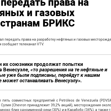
 передать права на
яных и газовых
странам БРИКС
л передать права на разработку нефтяных и газовых месторожд
м сообщает телеканал VTV.
и их союзники продолжат попытки
в Венесуэле,
«то разрешения на те нефтяные и
ые уже были подписаны, перейдут к нашим
е может останавливать Венесуэлу».
n пять совместных предприятий с Petróleos de Venezuela (PDVS
Сулия (Chevron принадлежит 39,2% акций), месторождения окол
иноко близ одноименной реки (30%) и в Карабобо (34%), а также 