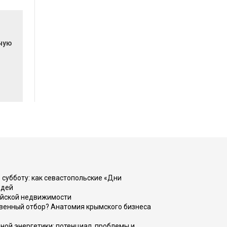
очую
 субботу: как севастопольские «Дни
юдей
ийской недвижимости
венный отбор? Анатомия крымского бизнеса
ной энергетики: потенциал, проблемы и