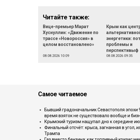
Читайте также:
Вице-премьер Марат
Крым как цент
Хуснуллин: «Движение по
альтернативно
трассе «Новороссия» в
энергетики: по
целом восстановлено»
проблемы и
перспективыф
08.08.2026 10:09
08.08.2026 09:35
Самое читаемое
Бывший градоначальник Севастополя эпохи 90
время взяток не существовало вообще и бизн
Крымский туризм нащупал дно к середине ию
Финальный отсчёт: крыса, загнанная в угол, 
Трампа
Газ вместо бензина: как топливный кризис м