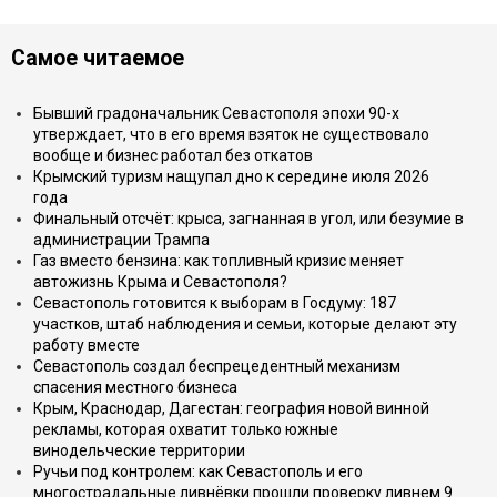
Самое читаемое
Бывший градоначальник Севастополя эпохи 90-х
утверждает, что в его время взяток не существовало
вообще и бизнес работал без откатов
Крымский туризм нащупал дно к середине июля 2026
года
Финальный отсчёт: крыса, загнанная в угол, или безумие в
администрации Трампа
Газ вместо бензина: как топливный кризис меняет
автожизнь Крыма и Севастополя?
Севастополь готовится к выборам в Госдуму: 187
участков, штаб наблюдения и семьи, которые делают эту
работу вместе
Севастополь создал беспрецедентный механизм
спасения местного бизнеса
Крым, Краснодар, Дагестан: география новой винной
рекламы, которая охватит только южные
винодельческие территории
Ручьи под контролем: как Севастополь и его
многострадальные ливнёвки прошли проверку ливнем 9