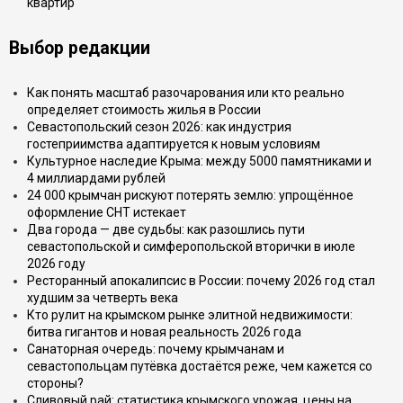
квартир
Выбор редакции
Как понять масштаб разочарования или кто реально
определяет стоимость жилья в России
Севастопольский сезон 2026: как индустрия
гостеприимства адаптируется к новым условиям
Культурное наследие Крыма: между 5000 памятниками и
4 миллиардами рублей
24 000 крымчан рискуют потерять землю: упрощённое
оформление СНТ истекает
Два города — две судьбы: как разошлись пути
севастопольской и симферопольской вторички в июле
2026 году
Ресторанный апокалипсис в России: почему 2026 год стал
худшим за четверть века
Кто рулит на крымском рынке элитной недвижимости:
битва гигантов и новая реальность 2026 года
Санаторная очередь: почему крымчанам и
севастопольцам путёвка достаётся реже, чем кажется со
стороны?
Сливовый рай: статистика крымского урожая, цены на