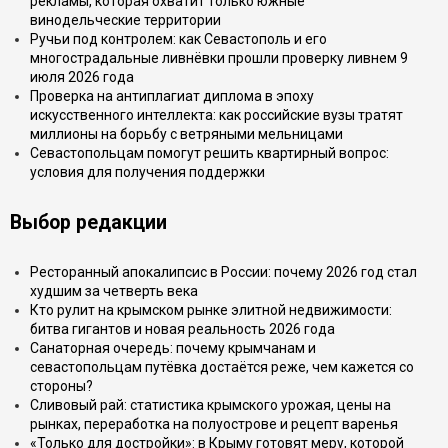
рекламы, которая охватит только южные
винодельческие территории
Ручьи под контролем: как Севастополь и его
многострадальные ливнёвки прошли проверку ливнем 9
июля 2026 года
Проверка на антиплагиат диплома в эпоху
искусственного интеллекта: как российские вузы тратят
миллионы на борьбу с ветряными мельницами
Севастопольцам помогут решить квартирный вопрос:
условия для получения поддержки
Выбор редакции
Ресторанный апокалипсис в России: почему 2026 год стал
худшим за четверть века
Кто рулит на крымском рынке элитной недвижимости:
битва гигантов и новая реальность 2026 года
Санаторная очередь: почему крымчанам и
севастопольцам путёвка достаётся реже, чем кажется со
стороны?
Сливовый рай: статистика крымского урожая, цены на
рынках, переработка на полуострове и рецепт варенья
«Только для достройки»: в Крыму готовят меру, которой