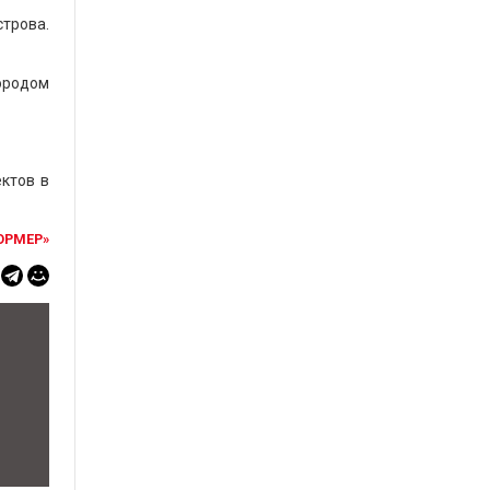
трова.
ородом
ктов в
ОРМЕР»