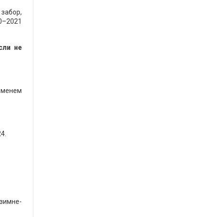
забор,
0–2021
сли не
ременем
4.
зимне-