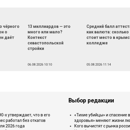
о чёрного
13 миллиардов — это
Средний балл аттест
он о
много или мало?
как валюта: сколько
ен даёт
Контекст
стоит место в крым
севастопольской
колледже
стройки
06.08.2026 10:10
05.08.2026 11:14
Выбор редакции
-х утверждает, что в его
«Тихие убийцы» и спасение в
ес работал без откатов
здоровья» меняют жизни л
ля 2026 года
Кого вычистят с рынка росс