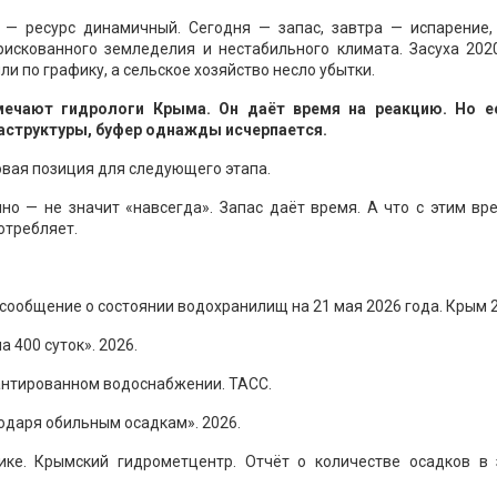
 — ресурс динамичный. Сегодня — запас, завтра — испарение, 
искованного земледелия и нестабильного климата. Засуха 202
и по графику, а сельское хозяйство несло убытки.
тмечают гидрологи Крыма. Он даёт время на реакцию. Но е
раструктуры, буфер однажды исчерпается.
овая позиция для следующего этапа.
но — не значит «навсегда». Запас даёт время. А что с этим в
потребляет.
ообщение о состоянии водохранилищ на 21 мая 2026 года. Крым 2
 400 суток». 2026.
рантированном водоснабжении. ТАСС.
даря обильным осадкам». 2026.
ке. Крымский гидрометцентр. Отчёт о количестве осадков в 