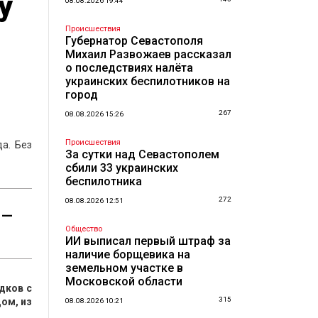
у
08.08.2026 19:44
Происшествия
Губернатор Севастополя
Михаил Развожаев рассказал
о последствиях налёта
украинских беспилотников на
город
267
08.08.2026 15:26
Происшествия
а. Без
За сутки над Севастополем
сбили 33 украинских
беспилотника
272
08.08.2026 12:51
 —
Общество
ИИ выписал первый штраф за
наличие борщевика на
земельном участке в
Московской области
дков с
315
ом, из
08.08.2026 10:21