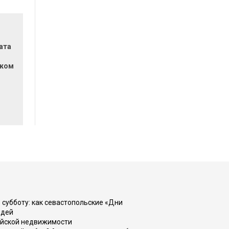
ата
ском
 субботу: как севастопольские «Дни
юдей
ийской недвижимости