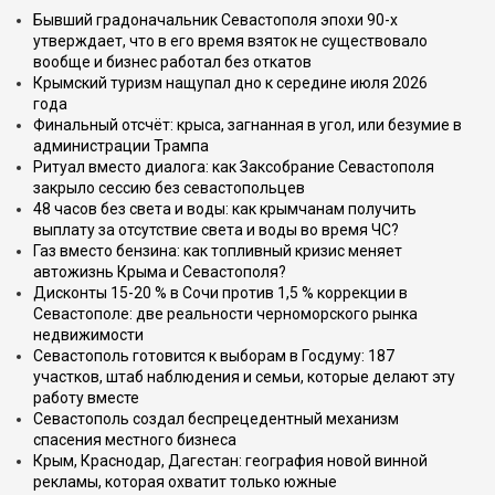
Бывший градоначальник Севастополя эпохи 90-х
утверждает, что в его время взяток не существовало
вообще и бизнес работал без откатов
Крымский туризм нащупал дно к середине июля 2026
года
Финальный отсчёт: крыса, загнанная в угол, или безумие в
администрации Трампа
Ритуал вместо диалога: как Заксобрание Севастополя
закрыло сессию без севастопольцев
48 часов без света и воды: как крымчанам получить
выплату за отсутствие света и воды во время ЧС?
Газ вместо бензина: как топливный кризис меняет
автожизнь Крыма и Севастополя?
Дисконты 15-20 % в Сочи против 1,5 % коррекции в
Севастополе: две реальности черноморского рынка
недвижимости
Севастополь готовится к выборам в Госдуму: 187
участков, штаб наблюдения и семьи, которые делают эту
работу вместе
Севастополь создал беспрецедентный механизм
спасения местного бизнеса
Крым, Краснодар, Дагестан: география новой винной
рекламы, которая охватит только южные