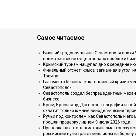
Самое читаемое
Бывший градоначальник Севастополя эпохи 90
время взяток не существовало вообще и бизн
Крымский туризм нащупал дно к середине ию
Финальный отсчёт: крыса, загнанная в угол, 
Трампа
Газ вместо бензина: как топливный кризис м
Севастополя?
Севастополь создал беспрецедентный механ
бизнеса
Крым, Краснодар, Дагестан: география новой
охватит только южные винодельческие терр
Ручьи под контролем: как Севастополь и его
прошли проверку ливнем 9 июля 2026 года
Проверка на антиплагиат диплома в эпоху иск
российские вузы тратят миллионы на борьбу