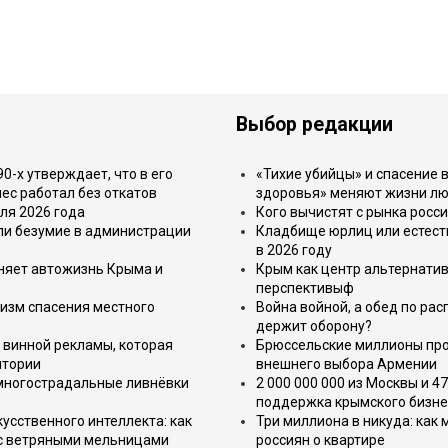
Выбор редакции
-х утверждает, что в его
«Тихие убийцы» и спасение в
ес работал без откатов
здоровья» меняют жизни л
ля 2026 года
Кого вычистят с рынка росс
или безумие в администрации
Кладбище юрлиц или естест
в 2026 году
еняет автожизнь Крыма и
Крым как центр альтернатив
перспективыф
изм спасения местного
Война войной, а обед по ра
держит оборону?
 винной рекламы, которая
Брюссельские миллионы про
итории
внешнего выбора Армении
 многострадальные ливнёвки
2 000 000 000 из Москвы и 4
поддержка крымского бизне
усственного интеллекта: как
Три миллиона в никуда: как
 с ветряными мельницами
россиян о квартире