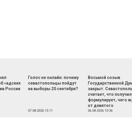
нял
Голос не онлайн: почему
Восьмой созыв
об «адских
севастопольцы пойдут
Государственной Ду
ив России
на выборы 20 сентября?
закрыт. Севастопол
считает, что получил,
формулирует, чего 
от девятого
07.08.2026 15:11
06.08.2026 10:36