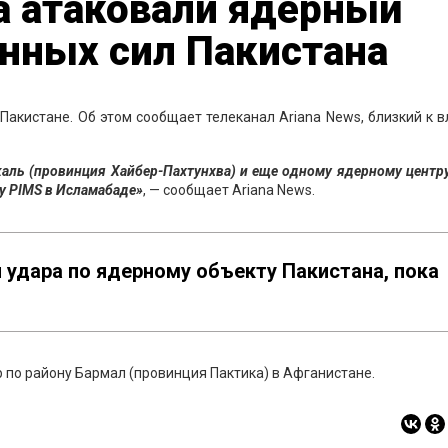
а атаковали ядерный
нных сил Пакистана
акистане. Об этом сообщает телеканал Ariana News, близкий к 
каль (провинция Хайбер-Пахтунхва) и еще одному ядерному центр
у PIMS в Исламабаде»
, — сообщает Ariana News.
удара по ядерному объекту Пакистана, пока
р по району Бармал (провинция Пактика) в Афганистане.