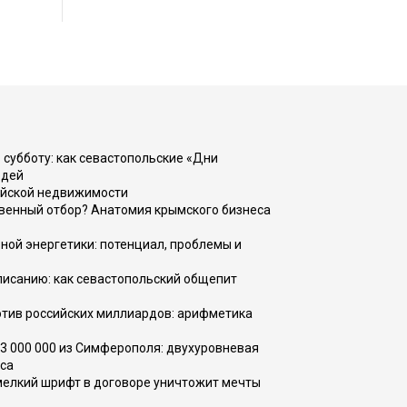
 субботу: как севастопольские «Дни
юдей
ийской недвижимости
венный отбор? Анатомия крымского бизнеса
ной энергетики: потенциал, проблемы и
списанию: как севастопольский общепит
тив российских миллиардов: арифметика
73 000 000 из Симферополя: двухуровневая
са
 мелкий шрифт в договоре уничтожит мечты