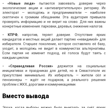
- «Новые люди»
пытаются завоевать доверие через
экологические акции и «антизапретительную» риторику. Их
электорат — молодёжь и предприниматели — наиболее
скептичен к громким обещаниям. Эта аудитория привыкла
проверять информацию и не верит на слово. Для них важны
конкретные изменения: парковки, деревья, снижение налогов.
- КПРФ
, напротив, теряет доверие. Отсутствие ярких
кандидатов и местных акций делает партию «невидимой» для
избирателя. Старшее поколение, которое составляло её базу,
уходит, а молодёжь не видит в коммунистах альтернативы.
Если партия не изменит подход, её голоса будут таять с
каждым циклом.
- «Справедливая Россия»
держится на социальных
инициативах и праздниках для детей, но в Севастополе их
присутствие минимально. Их избиратель — жители сёл и
пенсионеры — ждёт не подарков, а реального решения
проблем с ЖКХ, дорогами и коммуникациями.
Вместо вывода
Эпоха, когда выборы можно было выиграть за счёт ярких