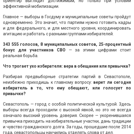
ориентир выглядит достижимым, но только при условии
эффективной мобилизации.
Главное — выборы в Госдуму и муниципальные советы пройдут
одновременно. Это значит, что партиям нужно готовить кадры
и для федерального, и для местного уровня, координировать
агитацию и работать с разными группами избирателей.
343 555 голосов, 8 муниципальных советов, 25-процентный
бонус для участников СВО
— за этими цифрами стоит
реальная борьба.
Что трогает ухо избирателя: вера в обещания или привычка?
Разбирая предвыборные стратегии партий в Севастополе,
неизбежно приходишь к главному вопросу:
верит ли сегодня
избиратель в то, что ему обещают, или голосует по
привычке?
Севастополь — город с особой политической культурой. Здесь
выборы всегда проходили с высокой явкой, но это не всегда
означало высокий уровень доверия. Скорее — укоренившаяся
привычка приходить на избирательные участки, дань традиции
и чувство гражданского долга. За годы, прошедшие после 2014
года, севастопольцы научились отделять слова от дел.