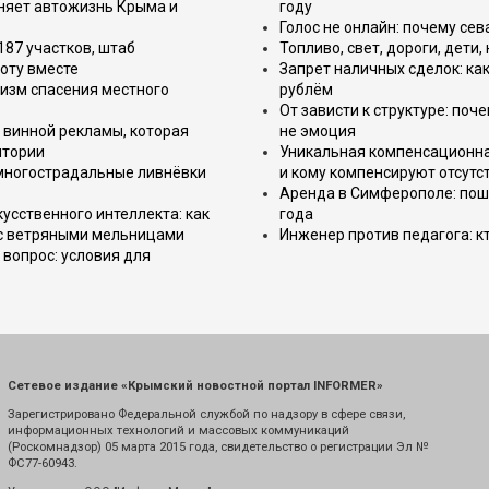
еняет автожизнь Крыма и
году
Голос не онлайн: почему се
187 участков, штаб
Топливо, свет, дороги, дети
оту вместе
Запрет наличных сделок: как
изм спасения местного
рублём
От зависти к структуре: поч
 винной рекламы, которая
не эмоция
итории
Уникальная компенсационная
 многострадальные ливнёвки
и кому компенсируют отсутс
Аренда в Симферополе: поша
усственного интеллекта: как
года
 с ветряными мельницами
Инженер против педагога: к
вопрос: условия для
Сетевое издание «Крымский новостной портал INFORMER»
Зарегистрировано Федеральной службой по надзору в сфере связи,
информационных технологий и массовых коммуникаций
(Роскомнадзор) 05 марта 2015 года, свидетельство о регистрации Эл №
ФС77-60943.