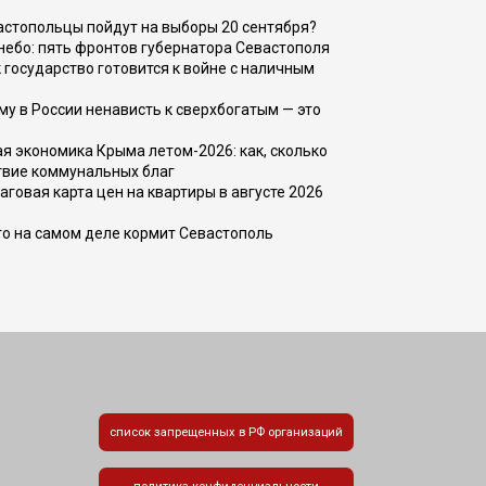
вастопольцы пойдут на выборы 20 сентября?
, небо: пять фронтов губернатора Севастополя
 государство готовится к войне с наличным
ему в России ненависть к сверхбогатым — это
 экономика Крыма летом-2026: как, сколько
твие коммунальных благ
говая карта цен на квартиры в августе 2026
то на самом деле кормит Севастополь
список запрещенных в РФ организаций