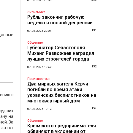
07.08.2026 20:08
Экономика
Рубль закончил рабочую
неделю в полной депрессии
131
07.08.2026 20:04
данные
Общество
Губернатор Севастополя
Михаил Развожаев наградил
лучших строителей города
152
07.08.2026 19:42
Происшествия
Два мирных жителя Керчи
погибли во время атаки
нению с
украинских беспилотников на
многоквартирный дом
154
07.08.2026 19:12
 худших
дачу на
Общество
ней. За
Крымского предпринимателя
 за тот
обвиняют в уклонении от