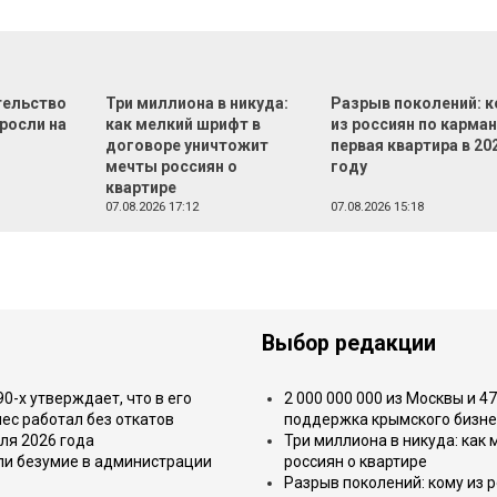
тельство
Три миллиона в никуда:
Разрыв поколений: 
росли на
как мелкий шрифт в
из россиян по карман
договоре уничтожит
первая квартира в 20
мечты россиян о
году
квартире
07.08.2026 17:12
07.08.2026 15:18
Выбор редакции
-х утверждает, что в его
2 000 000 000 из Москвы и 4
ес работал без откатов
поддержка крымского бизне
ля 2026 года
Три миллиона в никуда: как
или безумие в администрации
россиян о квартире
Разрыв поколений: кому из р