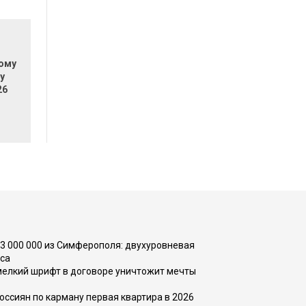
кому
у
26
73 000 000 из Симферополя: двухуровневая
са
 мелкий шрифт в договоре уничтожит мечты
оссиян по карману первая квартира в 2026