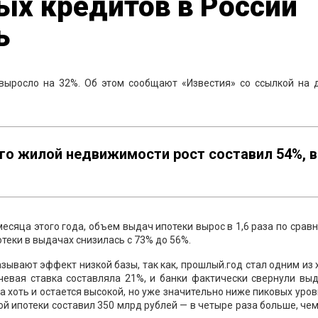
ых кредитов в России
ь
 выросло на 32%. Об этом сообщают «Известия» со ссылкой на 
ого жилой недвижимости рост составил 54%, в
есяца этого года, объем выдач ипотеки вырос в 1,6 раза по срав
теки в выдачах снизилась с 73% до 56%.
зывают эффект низкой базы, так как, прошлый.год стал одним из
чевая ставка составляла 21%, и банки фактически свернули вы
а хоть и остается высокой, но уже значительно ниже пиковых уров
 ипотеки составил 350 млрд рублей — в четыре раза больше, чем