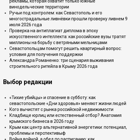
рекламы, которая охватит только южные
винодельческие территории
Ручьи под контролем: как Севастополь и его
многострадальные ливнёвки прошли проверку ливнем 9
июля 2026 года
Проверка на антиплагиат диплома в эпоху
искусственного интеллекта: как российские вузы тратят
миллионы на борьбу с ветряными мельницами
Севастопольцам помогут решить квартирный вопрос:
условия для получения поддержки
Александра Романенко: три сценария выживания
строительного ритейла в Крыму 2026 года
Выбор редакции
«Тихие убийцы» и спасение в субботу: как
севастопольские «Дни здоровья» меняют жизни людей
Кого вычистят с рынка российской недвижимости
Кладбище юрлиц или естественный отбор? Анатомия
крымского бизнеса в 2026 году
Крым как центр альтернативной энергетики: потенциал,
проблемы и перспективыф
Война войной, а обед по расписанию: как