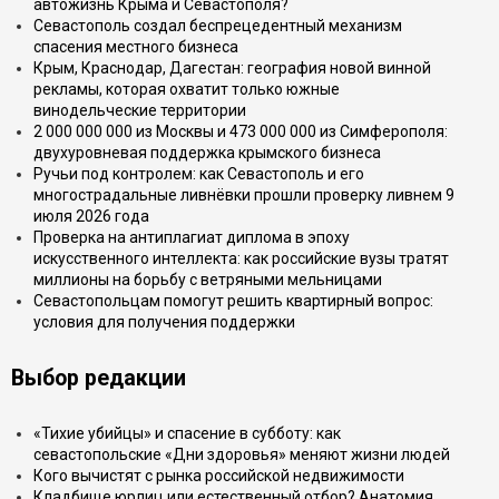
автожизнь Крыма и Севастополя?
Севастополь создал беспрецедентный механизм
спасения местного бизнеса
Крым, Краснодар, Дагестан: география новой винной
рекламы, которая охватит только южные
винодельческие территории
2 000 000 000 из Москвы и 473 000 000 из Симферополя:
двухуровневая поддержка крымского бизнеса
Ручьи под контролем: как Севастополь и его
многострадальные ливнёвки прошли проверку ливнем 9
июля 2026 года
Проверка на антиплагиат диплома в эпоху
искусственного интеллекта: как российские вузы тратят
миллионы на борьбу с ветряными мельницами
Севастопольцам помогут решить квартирный вопрос:
условия для получения поддержки
Выбор редакции
«Тихие убийцы» и спасение в субботу: как
севастопольские «Дни здоровья» меняют жизни людей
Кого вычистят с рынка российской недвижимости
Кладбище юрлиц или естественный отбор? Анатомия