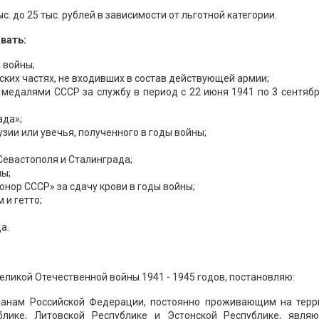
. до 25 тыс. рублей в зависимости от льготной категории.
вать:
 войны;
ких частях, не входивших в состав действующей армии;
медалями СССР за службу в период с 22 июня 1941 по 3 сентябр
ада»;
зии или увечья, полученного в годы войны;
Севастополя и Сталинграда;
ны;
нор СССР» за сдачу крови в годы войны;
 и гетто;
а.
еликой Отечественной войны 1941 - 1945 годов, постановляю:
жданам Российской Федерации, постоянно проживающим на терр
блике, Литовской Республике и Эстонской Республике, явля