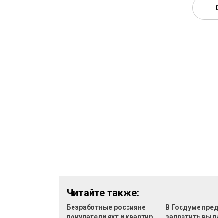
Читайте также:
Безработные россияне
В Госдуме пре
покупатели яхт и квартир
запретить выд