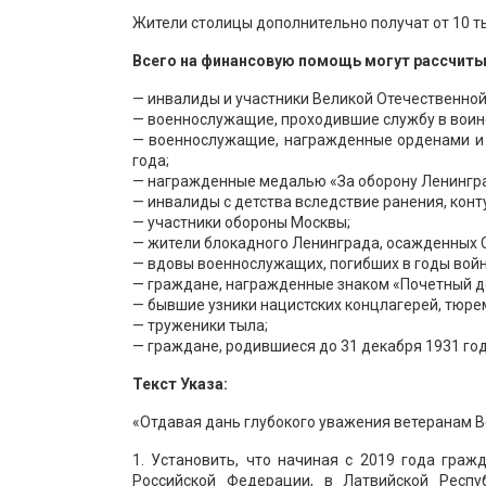
Жители столицы дополнительно получат от 10 тыс
Всего на финансовую помощь могут рассчиты
— инвалиды и участники Великой Отечественной
— военнослужащие, проходившие службу в воинс
— военнослужащие, награжденные орденами и 
года;
— награжденные медалью «За оборону Ленингр
— инвалиды с детства вследствие ранения, конту
— участники обороны Москвы;
— жители блокадного Ленинграда, осажденных 
— вдовы военнослужащих, погибших в годы вой
— граждане, награжденные знаком «Почетный до
— бывшие узники нацистских концлагерей, тюрем
— труженики тыла;
— граждане, родившиеся до 31 декабря 1931 год
Текст Указа:
«Отдавая дань глубокого уважения ветеранам В
1. Установить, что начиная с 2019 года гра
Российской Федерации, в Латвийской Респу