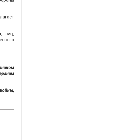
обороны
длагает
, лиц,
енного
знаком
еранам
войны,