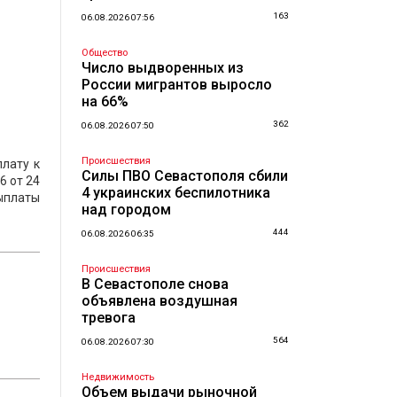
163
06.08.2026 07:56
Общество
Число выдворенных из
России мигрантов выросло
на 66%
362
06.08.2026 07:50
Происшествия
лату к
Силы ПВО Севастополя сбили
6 от 24
4 украинских беспилотника
ыплаты
над городом
444
06.08.2026 06:35
Происшествия
В Севастополе снова
объявлена воздушная
тревога
564
06.08.2026 07:30
Недвижимость
Объем выдачи рыночной