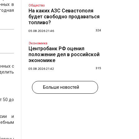
нных в
Общество
егодная
На каких АЗС Севастополя
будет свободно продаваться
топливо?
324
05.08.2026 21:46
Экономика
Центробанк РФ оценил
положение дел в российской
экономике
анных с
315
05.08.2026 21:42
еделить
Больше новостей
т 50 до
ссии и
дебным