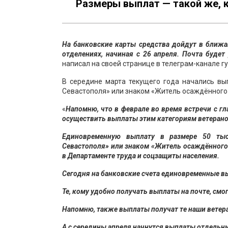
Размеры выплат — такой же, к
На банковские карты средства дойдут в ближ
отделениях, начиная с 26 апреля. Почта будет 
написал на своей странице в телеграм-канале 
В середине марта текущего года начались в
Севастополя» или знаком «Житель осаждённого
«
Напомню, что в феврале во время встречи с г
осуществить выплаты этим категориям ветерано
Единовременную выплату в размере 50 тыс
Севастополя» или знаком «Житель осаждённого 
в Департаменте труда и соцзащиты населения.
Сегодня на банковские счета единовременные в
Те, кому удобно получать выплаты на почте, смогу
Напомню, также выплаты получат те наши ветера
А с середины апреля начнутся выплаты отдельн