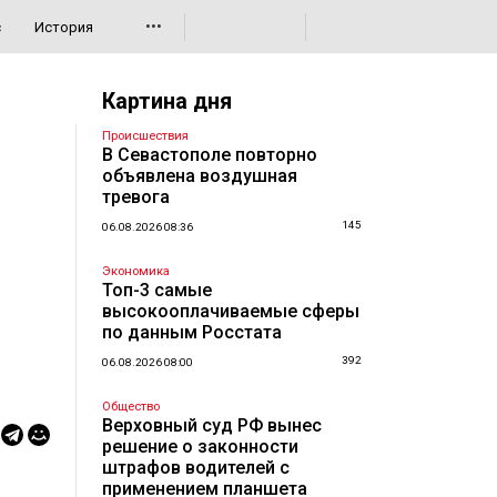
•••
с
История
Картина дня
Происшествия
В Севастополе повторно
объявлена воздушная
тревога
145
06.08.2026 08:36
Экономика
Топ-3 самые
высокооплачиваемые сферы
по данным Росстата
392
06.08.2026 08:00
Общество
Верховный суд РФ вынес
решение о законности
штрафов водителей с
применением планшета