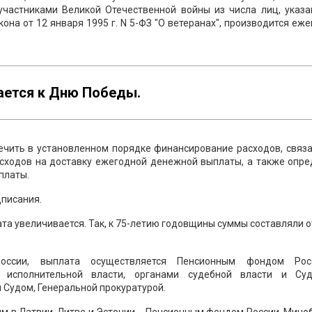
частниками Великой Отечественной войны из числа лиц, указа
кона от 12 января 1995 г. N 5-ФЗ "О ветеранах", производится еж
ается к Дню Победы.
ечить в установленном порядке финансирование расходов, связ
асходов на доставку ежегодной денежной выплаты, а также опр
платы.
дписания.
та увеличивается. Так, к 75-летию годовщины суммы составляли о
оссии, выплата осуществляется Пенсионным фондом Ро
 исполнительной власти, органами судебной власти и Су
 Судом, Генеральной прокуратурой.