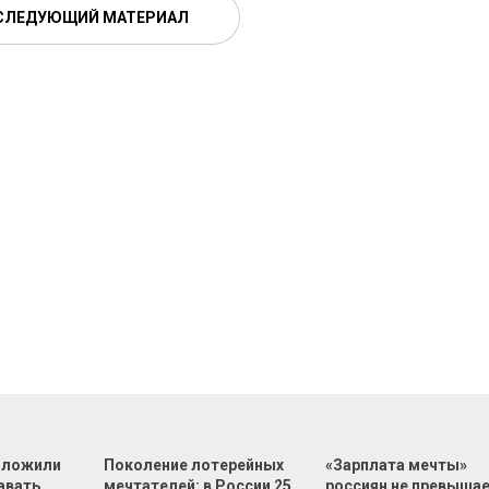
СЛЕДУЮЩИЙ МАТЕРИАЛ
дложили
Поколение лотерейных
«Зарплата мечты»
авать
мечтателей: в России 25
россиян не превыша