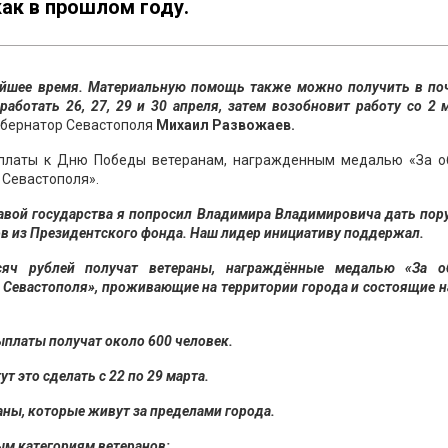
ак в прошлом году.
айшее время. Материальную помощь также можно получить в по
работать 26, 27, 29 и 30 апреля, затем возобновит работу со 2 м
губернатор Севастополя
Михаил Развожаев.
ыплаты к Дню Победы ветеранам, награжденным медалью «За о
 Севастополя».
лавой государства я попросил Владимира Владимировича дать пор
в из Президентского фонда. Наш лидер инициативу поддержал.
яч рублей получат ветераны, награждённые медалью «За о
Севастополя», проживающие на территории города и состоящие н
ыплаты получат около 600 человек.
т это сделать с 22 по 29 марта.
ны, которые живут за пределами города.
ым категориям ветеранов: