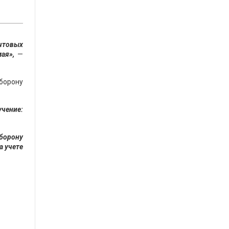
чтовых
ая»,
—
борону
учение:
борону
а учете