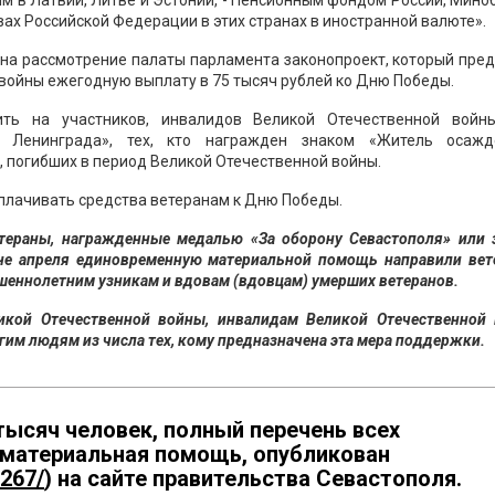
 в Латвии, Литве и Эстонии, - Пенсионным фондом России, Мин
ах Российской Федерации в этих странах в иностранной валюте».
 на рассмотрение палаты парламента законопроект, который пре
войны ежегодную выплату в 75 тысяч рублей ко Дню Победы.
ть на участников, инвалидов Великой Отечественной войны
 Ленинграда», тех, кто награжден знаком «Житель осажд
, погибших в период Великой Отечественной войны.
плачивать средства ветеранам к Дню Победы.
тераны, награжденные медалью «За оборону Севастополя» или 
не апреля единовременную материальной помощь направили вет
шеннолетним узникам и вдовам (вдовцам) умерших ветеранов.
икой Отечественной войны, инвалидам Великой Отечественной 
гим людям из числа тех, кому предназначена эта мера поддержки.
ысяч человек, полный перечень всех
 материальная помощь, опубликован
3267/
) на сайте правительства Севастополя.