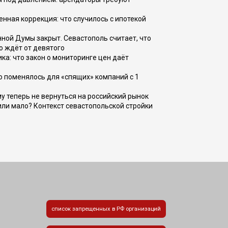
енная коррекция: что случилось с ипотекой
ной Думы закрыт. Севастополь считает, что
о ждёт от девятого
ка: что закон о мониторинге цен даёт
о поменялось для «спящих» компаний с 1
ому теперь не вернуться на российский рынок
или мало? Контекст севастопольской стройки
список запрещенных в РФ организаций