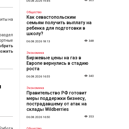
305
06.08.2026 19:46
Общество
Как севастопольским
диты на
семьям получить выплату на
ребенка для подготовки в
школу?
раздел
ортные
348
06.08.2026 18:13
ыбрать
ложить
Экономика
Биржевые цены на газ в
Европе вернулись в стадию
роста
340
06.08.2026 16:55
л
Экономика
Правительство РФ готовит
меры поддержки бизнесу,
пострадавшему от атак на
склады Wildberries
353
06.08.2026 16:50
Работа
Общество