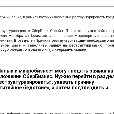
ржки банка, в рамках которых возможно реструктурировать кре
структуризацию в СберБанк Онлайн. Для этого нужно зайти в 
жки» — выбрать «Продолжить заполнение» — проверить свои пасп
олжить».
В разделе «Причина реструктуризации» необходимо в
льном шаге — заполнить заявку на реструктуризацию, при
ю ситуацию в связи с ЧС, и отправить заявку.
алый и микробизнес» могут подать заявки на
иложении СберБизнес. Нужно перейти в разде
структуризировать», указать причину
тихийное бедствие», а затем подтвердить и
и и цифровые инструменты по урегулированию задолженности. 