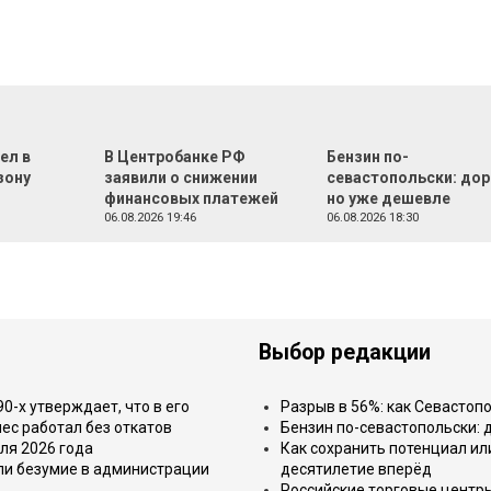
ел в
В Центробанке РФ
Бензин по-
зону
заявили о снижении
севастопольски: дор
финансовых платежей
но уже дешевле
06.08.2026 19:46
06.08.2026 18:30
Выбор редакции
-х утверждает, что в его
Разрыв в 56%: как Севастоп
ес работал без откатов
Бензин по-севастопольски: 
ля 2026 года
Как сохранить потенциал ил
или безумие в администрации
десятилетие вперёд
Российские торговые центр