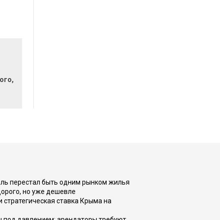
ого,
оль перестал быть одним рынком жилья
дорого, но уже дешевле
и стратегическая ставка Крыма на
ы под давлением: арендаторы требуют