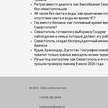
Ритуал вместо диалога: как Заксобрание Сев
без севастопольцев
48 часов без света и воды: как крымчанам по
отсутствие света и воды во время ЧС?
Газ вместо бензина: как топливный кризис м
Севастополя?
Севастополь готовится к выборам в Госдуму: 
наблюдения и семьи, которые делают эту раб
Севастополь создал беспрецедентный механ
бизнеса
Крым, Краснодар, Дагестан: география новой
охватит только южные винодельческие терр
Ручьи под контролем: как Севастополь и его
прошли проверку ливнем 9 июля 2026 года
© 2014 - 2026 ruinformer.com
+7(978) 082 28 83
ruinformer@inbox.ru