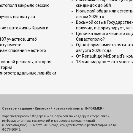
астополя закрыло сессию
скидкидок до 60%
Июльский обвал или естеств
лучить выплату за
летом 2026-го
Восьмой созыв Государствен
еняет автожизнь Крыма и
получил, и формулирует, чег
Цепочка вместо чёрного ящи
187 участков, штаб
Севастополю?
оту вместе
Одна форма вместо пяти: чт
изм спасения местного
августа 2026 года
От Renault до McDonald's: к
 винной рекламы, которая
13 миллиардов — это много 
итории
 многострадальные ливнёвки
Сетевое издание «Крымский новостной портал INFORMER»
Зарегистрировано Федеральной службой по надзору в сфере связи,
информационных технологий и массовых коммуникаций
(Роскомнадзор) 05 марта 2015 года, свидетельство о регистрации Эл №
ФС77-60943.