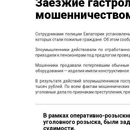
Заезжие гастр
мошенничеством
Сотрудниками полиции Евпатории установлен
которых стали пожилые граждане. Об этом соо
Злоумышленники действовали по отработанной
приходили к пенсионерам под предлогом провед
Мошенники продавали потерпевшим обычные 
оборудования — изделия имели конструктивное 
В результате действий злоумышленников пост
тысяч рублей. По всем фактам мошеннически
уголовные дела по признакам преступления, пре
В рамках оперативно-розыскн
уголовного розыска, были за
судимости.