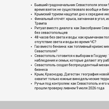
Бывший градоначальник Севастополя эпохи 90
время взяток не существовало вообще и бизн
Крымский туризм нащупал дно к середине ию
Финальный отсчёт: крыса, загнанная в угол, 
Трампа
Ритуал вместо диалога: как Заксобрание Сев
без севастопольцев
48 часов без света и воды: как крымчанам по
отсутствие света и воды во время ЧС?
Газ вместо бензина: как топливный кризис м
Севастополя?
Севастополь готовится к выборам в Госдуму: 
наблюдения и семьи, которые делают эту раб
Севастополь создал беспрецедентный механ
бизнеса
Крым, Краснодар, Дагестан: география новой
охватит только южные винодельческие терр
Ручьи под контролем: как Севастополь и его
прошли проверку ливнем 9 июля 2026 года