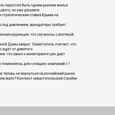
оль перестал быть одним рынком жилья
дорого, но уже дешевле
и стратегическая ставка Крыма на
ы под давлением: арендаторы требуют
енная коррекция: что случилось с ипотекой
ной Думы закрыт. Севастополь считает, что
о ждёт от девятого
ка: что закон о мониторинге цен даёт
о поменялось для «спящих» компаний с 1
ому теперь не вернуться на российский рынок
или мало? Контекст севастопольской стройки