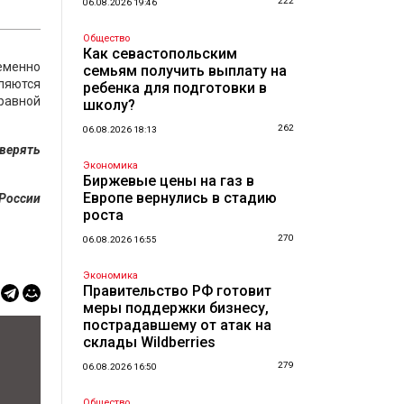
222
06.08.2026 19:46
Общество
Как севастопольским
еменно
семьям получить выплату на
ляются
ребенка для подготовки в
равной
школу?
262
06.08.2026 18:13
оверять
Экономика
Биржевые цены на газ в
Европе вернулись в стадию
 России
роста
270
06.08.2026 16:55
Экономика
Правительство РФ готовит
меры поддержки бизнесу,
пострадавшему от атак на
склады Wildberries
279
06.08.2026 16:50
Общество