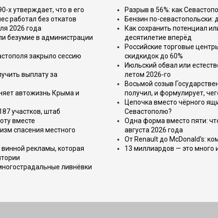
-х утверждает, что в его
Разрыв в 56%: как Севастоп
ес работал без откатов
Бензин по-севастопольски: 
ля 2026 года
Как сохранить потенциал ил
или безумие в администрации
десятилетие вперёд
Российские торговые центр
астополя закрыло сессию
скидкидок до 60%
Июльский обвал или естеств
лучить выплату за
летом 2026-го
Восьмой созыв Государствен
еняет автожизнь Крыма и
получил, и формулирует, чег
Цепочка вместо чёрного ящи
187 участков, штаб
Севастополю?
оту вместе
Одна форма вместо пяти: чт
изм спасения местного
августа 2026 года
От Renault до McDonald's: к
 винной рекламы, которая
13 миллиардов — это много 
итории
 многострадальные ливнёвки