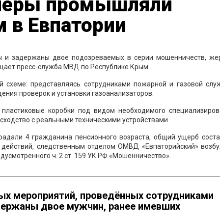
олёры промышляли
 в Евпатории
ы и задержаны двое подозреваемых в серии мошенничеств, же
бщает пресс-служба МВД по Республике Крым.
 схеме: представляясь сотрудниками пожарной и газовой служ
ения проверок и установки газоанализаторов.
пластиковые коробки под видом необходимого специализиров
сходство с реальными техническими устройствами.
радали 4 гражданина пенсионного возраста, общий ущерб соста
х действий, следственным отделом ОМВД «Евпаторийский» возб
дусмотренного ч. 2 ст. 159 УК РФ «Мошенничество».
ых мероприятий, проведённых сотрудниками
держаны двое мужчин, ранее имевших