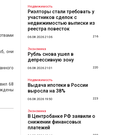
Недвижимость
Риэлторы стали требовать у
участников сделок с
недвижимостью выписки из
реестра повесток
ртвами
216
06.08.2026 21:06
Экономика
б, они
Рубль снова ушел в
депрессивную зону
анного
220
06.08.2026 21:01
Недвижимость
вил 68
Выдача ипотеки в России
уждены
выросла на 38%
223
06.08.2026 19:50
Экономика
В Центробанке РФ заявили о
снижении финансовых
платежей