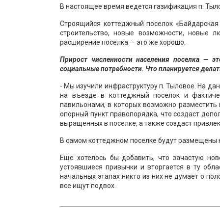
В настоящее время ведется газификация п. Тыло
Строящийся коттеджный поселок «Байдарская с
строительство, новые возможности, новые л
расширение поселка — это же хорошо.
Прирост численности населения поселка — эт
социальные потребности. Что планируется делат
- Мы изучили инфраструктуру п. Тыловое. На д
на въезде в коттеджный поселок и фактиче
павильонами, в которых возможно разместить м
опорный пункт правопорядка, что создаст допо
выращенных в поселке, а также создаст привлек
В самом коттеджном поселке будут размещены н
Еще хотелось бы добавить, что зачастую нов
устоявшиеся привычки и вторгается в ту обла
начальных этапах никто из них не думает о по
все ищут подвох.