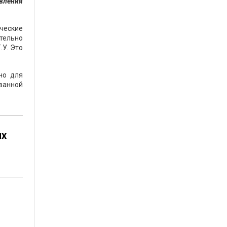
явления
ческие
ельно
.У. Это
но для
ванной
их