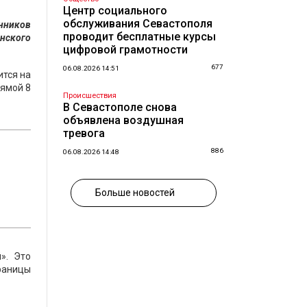
Центр социального
обслуживания Севастополя
нников
проводит бесплатные курсы
енского
цифровой грамотности
677
06.08.2026 14:51
ится на
рямой 8
Происшествия
В Севастополе снова
объявлена воздушная
тревога
886
06.08.2026 14:48
Больше новостей
». Это
раницы