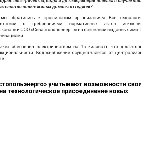
одаче электричества, воды и до газификации поселка в случае по
роительство новых жилых домов-коттеджей?
мы обратились к профильным организациям. Все технологи
ветствии с требованиями нормативных актов исключит
анал» и ООО «Севастопольэнерго» на основании выданных ими Т
анизациями.
ке» обеспечен электричеством на 15 киловатт, что достаточ
нкциональности. Водоснабжение осуществляется от централизо
де.
стопольэнерго» учитывают возможности сво
 на технологическое присоединение новых