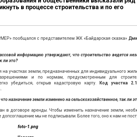
образования и общественники высказали ряд
икнуть в процессе строительства и по его
РМЕР» пообщался с представителем ЖК «Байдарская сказка»
Дми
ассовой информацию утверждают, что строительство ведется не
к ли это?
ся на участках земли, предназначенных для индивидуального жи
разрешениями и по нормам, предусмотренным для строите
гко убедиться, открыв кадастровую карту.
Код участка 2.
.
что назначение земли изменено на сельскохозяйственное, так ли э
зан в договоре аренды. Чтобы изменить назначение земли, необ
 допсоглашение мы не подписывали. Более того, оно к нам не пост