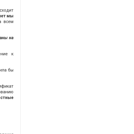
исходит
чет мы
а всем
таны на
ение к
ила бы
тификат
ованию
истные