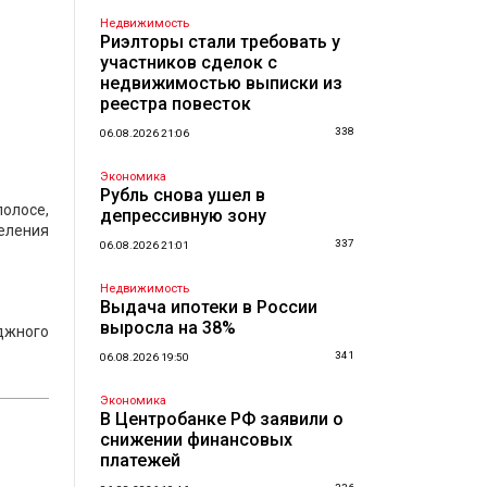
Недвижимость
Риэлторы стали требовать у
участников сделок с
недвижимостью выписки из
реестра повесток
338
06.08.2026 21:06
Экономика
Рубль снова ушел в
полосе,
депрессивную зону
еления
337
06.08.2026 21:01
Недвижимость
Выдача ипотеки в России
выросла на 38%
джного
341
06.08.2026 19:50
Экономика
В Центробанке РФ заявили о
снижении финансовых
платежей