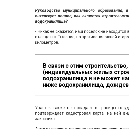
Руководство муниципального образования, 
интересует вопрос, как скажется строительст
водохранилища?
- Никак не скажется, наш посёлок не находится
въезде в п. Тыловое, на противоположной стор
километров.
В связи с этим строительство
(индивидуальных жилых строен
водохранилища и не может нан
ниже водохранилища, дождевы
Участок также не попадает в границы госуд
подтверждает кадастровая карта, на ней ви
заказника.
А что вы скажете по поводу складирования мусо