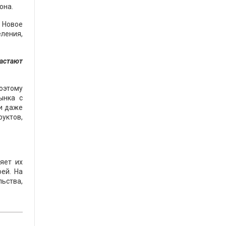
она.
. Новое
ления,
астают
Поэтому
ынка с
 и даже
руктов,
яет их
оей. На
льства,