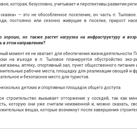
вое, которая, безусловно, учитывает и перспективы развития реги
казка» — это не обособленное поселение, он часть п. Тыловое
юди, постоянно или сезонно живущие в поселке, прирост насе
о хорошо, но также растет нагрузка на инфраструктуру и возр
ь в этом направлении?
анный момент её не хватает для обеспечения жизнедеятельности. 
ски на въезде в п. Тыловое планируется обустройство эко-р
агазины, аптеку, спортивный зал, пункт общественного питания
лнительные рабочие места, площадку для реализации овощей и ф
ательное и безопасное место для туристов.
есколько детских и спортивных площадок общего доступа.
ое строительство вызывает отторжение у соседей, так как мен
сть, которую они уже считали неизменной и, можно сказать, св
ложительных вещах, которые возникнут после завершения строите