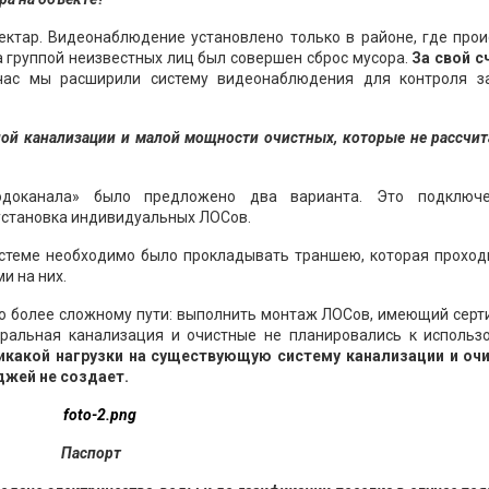
гектар. Видеонаблюдение установлено только в районе, где про
а группой неизвестных лиц был совершен сброс мусора.
За свой с
час мы расширили систему видеонаблюдения для контроля з
ной канализации и малой мощности очистных, которые не рассчи
одоканала» было предложено два варианта. Это подключ
установка индивидуальных ЛОСов.
стеме необходимо было прокладывать траншею, которая проход
и на них.
 по более сложному пути: выполнить монтаж ЛОСов, имеющий сер
тральная канализация и очистные не планировались к использ
никакой нагрузки на существующую систему канализации и оч
джей не создает.
Паспорт