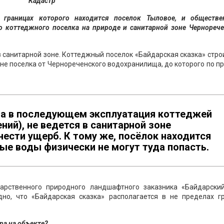
Кадастр
в границах которого находится поселок Тыловое, и обществе
во коттеджного поселка на природе и санитарной зоне Чернореч
 в санитарной зоне. Коттеджный поселок «Байдарская сказка» стро
оне поселка от Чернореченского водохранилища, до которого по п
, а в последующем эксплуатация коттеджей
ий), не ведется в санитарной зоне
ести ущерб. К тому же, посёлок находится
е воды физически не могут туда попасть.
арственного природного ландшафтного заказника «Байдарский
дно, что «Байдарская сказка» располагается в не пределах г
ра на объекте?