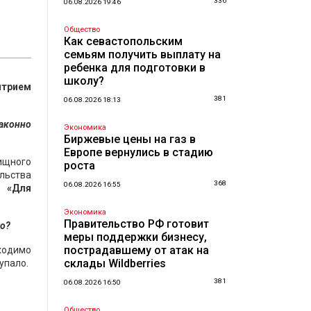
336
06.08.2026 19:46
Общество
Как севастопольским
семьям получить выплату на
ребенка для подготовки в
школу?
трием
381
06.08.2026 18:13
законно
Экономика
Биржевые цены на газ в
Европе вернулись в стадию
лищного
роста
льства
368
06.08.2026 16:55
1 «Для
Экономика
Правительство РФ готовит
то?
меры поддержки бизнесу,
пострадавшему от атак на
ходимо
склады Wildberries
упало.
381
06.08.2026 16:50
Общество