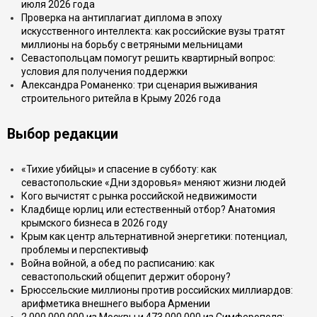
июля 2026 года
Проверка на антиплагиат диплома в эпоху
искусственного интеллекта: как российские вузы тратят
миллионы на борьбу с ветряными мельницами
Севастопольцам помогут решить квартирный вопрос:
условия для получения поддержки
Александра Романенко: три сценария выживания
строительного ритейла в Крыму 2026 года
Выбор редакции
«Тихие убийцы» и спасение в субботу: как
севастопольские «Дни здоровья» меняют жизни людей
Кого вычистят с рынка российской недвижимости
Кладбище юрлиц или естественный отбор? Анатомия
крымского бизнеса в 2026 году
Крым как центр альтернативной энергетики: потенциал,
проблемы и перспективыф
Война войной, а обед по расписанию: как
севастопольский общепит держит оборону?
Брюссельские миллионы против российских миллиардов:
арифметика внешнего выбора Армении
2 000 000 000 из Москвы и 473 000 000 из Симферополя: