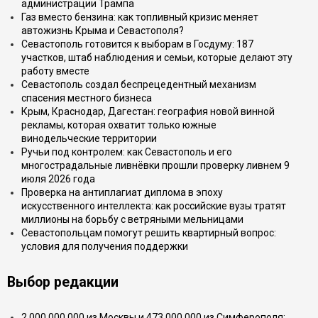
администрации Трампа
Газ вместо бензина: как топливный кризис меняет
автожизнь Крыма и Севастополя?
Севастополь готовится к выборам в Госдуму: 187
участков, штаб наблюдения и семьи, которые делают эту
работу вместе
Севастополь создал беспрецедентный механизм
спасения местного бизнеса
Крым, Краснодар, Дагестан: география новой винной
рекламы, которая охватит только южные
винодельческие территории
Ручьи под контролем: как Севастополь и его
многострадальные ливнёвки прошли проверку ливнем 9
июля 2026 года
Проверка на антиплагиат диплома в эпоху
искусственного интеллекта: как российские вузы тратят
миллионы на борьбу с ветряными мельницами
Севастопольцам помогут решить квартирный вопрос:
условия для получения поддержки
Выбор редакции
2 000 000 000 из Москвы и 473 000 000 из Симферополя: