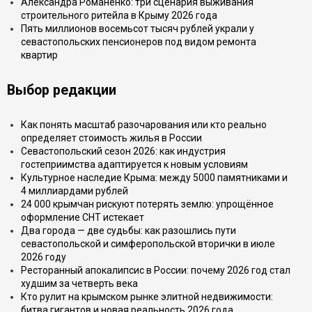
Александра Романенко: три сценария выживания
строительного ритейла в Крыму 2026 года
Пять миллионов восемьсот тысяч рублей украли у
севастопольских пенсионеров под видом ремонта
квартир
Выбор редакции
Как понять масштаб разочарования или кто реально
определяет стоимость жилья в России
Севастопольский сезон 2026: как индустрия
гостеприимства адаптируется к новым условиям
Культурное наследие Крыма: между 5000 памятниками и
4 миллиардами рублей
24 000 крымчан рискуют потерять землю: упрощённое
оформление СНТ истекает
Два города — две судьбы: как разошлись пути
севастопольской и симферопольской вторички в июле
2026 году
Ресторанный апокалипсис в России: почему 2026 год стал
худшим за четверть века
Кто рулит на крымском рынке элитной недвижимости:
битва гигантов и новая реальность 2026 года