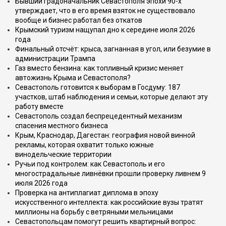
Бывший градоначальник Севастополя эпохи 90-х
утверждает, что в его время взяток не существовало
вообще и бизнес работал без откатов
Крымский туризм нащупал дно к середине июля 2026
года
Финальный отсчёт: крыса, загнанная в угол, или безумие в
администрации Трампа
Газ вместо бензина: как топливный кризис меняет
автожизнь Крыма и Севастополя?
Севастополь готовится к выборам в Госдуму: 187
участков, штаб наблюдения и семьи, которые делают эту
работу вместе
Севастополь создал беспрецедентный механизм
спасения местного бизнеса
Крым, Краснодар, Дагестан: география новой винной
рекламы, которая охватит только южные
винодельческие территории
Ручьи под контролем: как Севастополь и его
многострадальные ливнёвки прошли проверку ливнем 9
июля 2026 года
Проверка на антиплагиат диплома в эпоху
искусственного интеллекта: как российские вузы тратят
миллионы на борьбу с ветряными мельницами
Севастопольцам помогут решить квартирный вопрос: