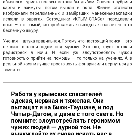
обычного туриста волосы встали бы дыбом. Сначала зубрили
карты и азимуты, потом вышли в поля. Живые статисты
изображали переломанных и замёрзших, манекены-закладки
лежали в оврагах. Сотрудники «КРЫМ-СПАСа» передавали
опыт — тот самый, который каждые выходные спасает чью-то
беспечную шкуру.
Учения — штука правильная. Потому что настоящий поиск — это
не кино с хэппи-эндом под музыку. Это пот, хруст веток и
радиотреск в ночи. И если уж злоупотреблять чужой
готовностью прийти на помощь — то только на учениях. А в
реальной жизни лучше просто взять фонарик или вернуться до
темноты.
Работа у крымских спасателей
адская, нервная и тяжелая. Они
вытащат и на Биюк-Таушане, и под
Чатыр-Дагом, и даже с того света. Но
помните: злоупотреблять героизмом
чужих людей — дурной тон. Не
вынуждайте их снова искать вас в