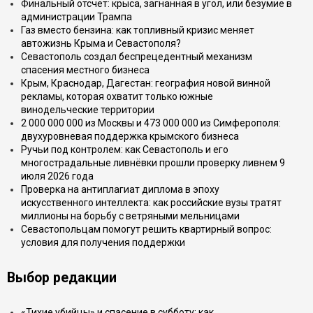
Финальный отсчёт: крыса, загнанная в угол, или безумие в
администрации Трампа
Газ вместо бензина: как топливный кризис меняет
автожизнь Крыма и Севастополя?
Севастополь создал беспрецедентный механизм
спасения местного бизнеса
Крым, Краснодар, Дагестан: география новой винной
рекламы, которая охватит только южные
винодельческие территории
2 000 000 000 из Москвы и 473 000 000 из Симферополя:
двухуровневая поддержка крымского бизнеса
Ручьи под контролем: как Севастополь и его
многострадальные ливнёвки прошли проверку ливнем 9
июля 2026 года
Проверка на антиплагиат диплома в эпоху
искусственного интеллекта: как российские вузы тратят
миллионы на борьбу с ветряными мельницами
Севастопольцам помогут решить квартирный вопрос:
условия для получения поддержки
Выбор редакции
«Тихие убийцы» и спасение в субботу: как