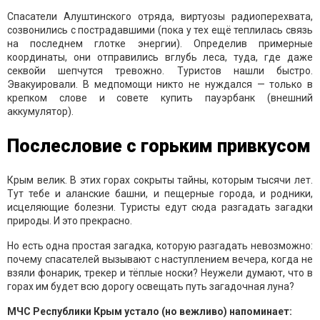
Спасатели Алуштинского отряда, виртуозы радиоперехвата,
созвонились с пострадавшими (пока у тех ещё теплилась связь
на последнем глотке энергии). Определив примерные
координаты, они отправились вглубь леса, туда, где даже
секвойи шепчутся тревожно. Туристов нашли быстро.
Эвакуировали. В медпомощи никто не нуждался — только в
крепком слове и совете купить пауэрбанк (внешний
аккумулятор).
Послесловие с горьким привкусом
Крым велик. В этих горах сокрыты тайны, которым тысячи лет.
Тут тебе и аланские башни, и пещерные города, и родники,
исцеляющие болезни. Туристы едут сюда разгадать загадки
природы. И это прекрасно.
Но есть одна простая загадка, которую разгадать невозможно:
почему спасателей вызывают с наступлением вечера, когда не
взяли фонарик, трекер и тёплые носки? Неужели думают, что в
горах им будет всю дорогу освещать путь загадочная луна?
МЧС Республики Крым устало (но вежливо) напоминает: