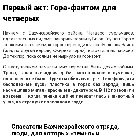
Первый акт: Гора-фантом для
четверых
Начнём с Бахчисарайского района. Четверо смельчаков,
вдохновленных видами, покорили вершину Биюк-Таушан. Гора с
тюркским названием, которое переводится как «Большой Заяц»
(или, по другой версии, «Жирная гора»), встретила их ласково.
До тех пор, пока солнце не нырнуло за горизонт.
С наступлением темноты мир перестал быть дружелюбным.
Тропа, такая очевидная днём, растворилась в сумерках,
словно её и не было. Туристы сбились с пути. Телефоны, эти
бесполезные куски пластика в горах без заряда, лишь
насмешливо мигали красным индикатором. В 112 позвонили
вовремя — когда паника ещё не превратилась в животный
ужас, но страх уже поселился в груди.
Спасатели Бахчисарайского отряда,
люди, для которых «темно» и