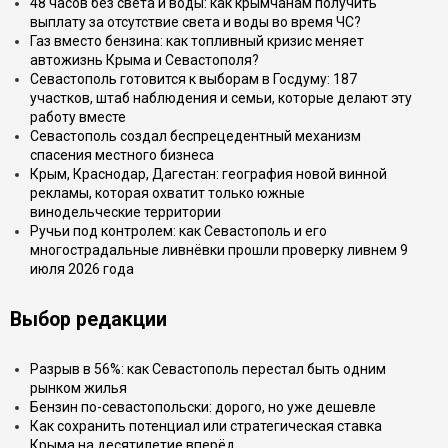
48 часов без света и воды: как крымчанам получить
выплату за отсутствие света и воды во время ЧС?
Газ вместо бензина: как топливный кризис меняет
автожизнь Крыма и Севастополя?
Севастополь готовится к выборам в Госдуму: 187
участков, штаб наблюдения и семьи, которые делают эту
работу вместе
Севастополь создал беспрецедентный механизм
спасения местного бизнеса
Крым, Краснодар, Дагестан: география новой винной
рекламы, которая охватит только южные
винодельческие территории
Ручьи под контролем: как Севастополь и его
многострадальные ливнёвки прошли проверку ливнем 9
июля 2026 года
Выбор редакции
Разрыв в 56%: как Севастополь перестал быть одним
рынком жилья
Бензин по-севастопольски: дорого, но уже дешевле
Как сохранить потенциал или стратегическая ставка
Крыма на десятилетие вперёд