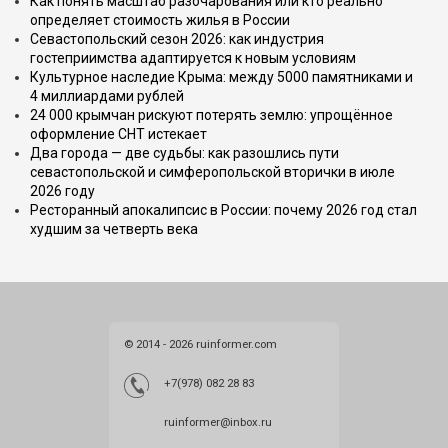
Как понять масштаб разочарования или кто реально
определяет стоимость жилья в России
Севастопольский сезон 2026: как индустрия
гостеприимства адаптируется к новым условиям
Культурное наследие Крыма: между 5000 памятниками и
4 миллиардами рублей
24 000 крымчан рискуют потерять землю: упрощённое
оформление СНТ истекает
Два города — две судьбы: как разошлись пути
севастопольской и симферопольской вторички в июле
2026 году
Ресторанный апокалипсис в России: почему 2026 год стал
худшим за четверть века
© 2014 - 2026 ruinformer.com
+7(978) 082 28 83
ruinformer@inbox.ru