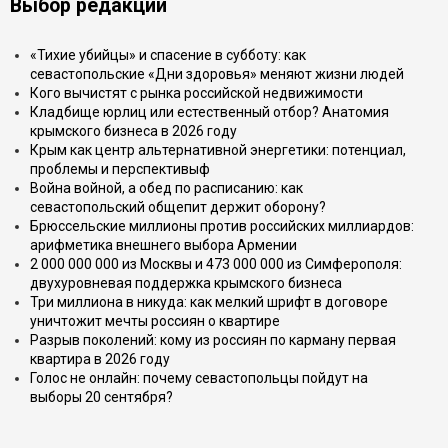
Выбор редакции
«Тихие убийцы» и спасение в субботу: как
севастопольские «Дни здоровья» меняют жизни людей
Кого вычистят с рынка российской недвижимости
Кладбище юрлиц или естественный отбор? Анатомия
крымского бизнеса в 2026 году
Крым как центр альтернативной энергетики: потенциал,
проблемы и перспективыф
Война войной, а обед по расписанию: как
севастопольский общепит держит оборону?
Брюссельские миллионы против российских миллиардов:
арифметика внешнего выбора Армении
2 000 000 000 из Москвы и 473 000 000 из Симферополя:
двухуровневая поддержка крымского бизнеса
Три миллиона в никуда: как мелкий шрифт в договоре
уничтожит мечты россиян о квартире
Разрыв поколений: кому из россиян по карману первая
квартира в 2026 году
Голос не онлайн: почему севастопольцы пойдут на
выборы 20 сентября?