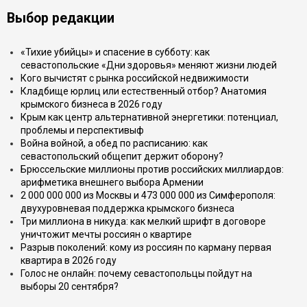
Выбор редакции
«Тихие убийцы» и спасение в субботу: как
севастопольские «Дни здоровья» меняют жизни людей
Кого вычистят с рынка российской недвижимости
Кладбище юрлиц или естественный отбор? Анатомия
крымского бизнеса в 2026 году
Крым как центр альтернативной энергетики: потенциал,
проблемы и перспективыф
Война войной, а обед по расписанию: как
севастопольский общепит держит оборону?
Брюссельские миллионы против российских миллиардов:
арифметика внешнего выбора Армении
2 000 000 000 из Москвы и 473 000 000 из Симферополя:
двухуровневая поддержка крымского бизнеса
Три миллиона в никуда: как мелкий шрифт в договоре
уничтожит мечты россиян о квартире
Разрыв поколений: кому из россиян по карману первая
квартира в 2026 году
Голос не онлайн: почему севастопольцы пойдут на
выборы 20 сентября?