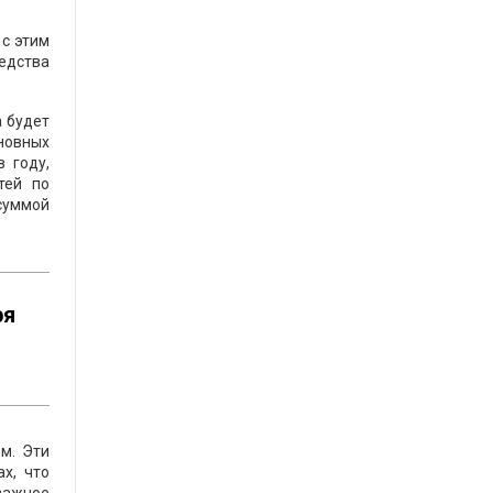
 с этим
едства
а будет
новных
 году,
тей по
суммой
ря
ом. Эти
х, что