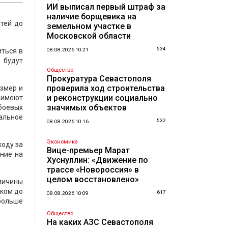
ИИ выписал первый штраф за
наличие борщевика на
етей до
земельном участке в
Московской области
534
иться в
08.08.2026 10:21
 будут
Общество
Прокуратура Севастополя
проверила ход строительства
змер и
и реконструкции социально
 имеют
значимых объектов
боевых
альное
532
08.08.2026 10:16
Экономика
ходу за
Вице-премьер Марат
ние на
Хуснуллин: «Движение по
трассе «Новороссия» в
целом восстановлено»
личины
нком до
617
08.08.2026 10:09
больше
Общество
На каких АЗС Севастополя