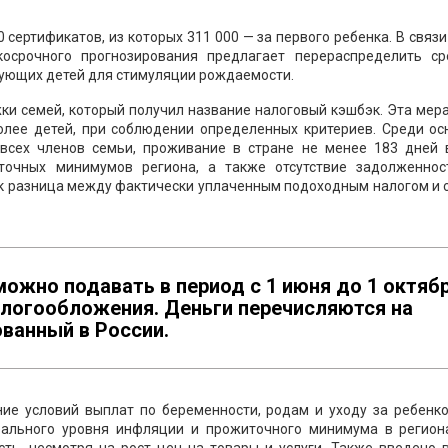
 сертификатов, из которых 311 000 — за первого ребенка. В связи
косрочного прогнозирования предлагает перераспределить ср
дующих детей для стимуляции рождаемости.
ки семей, который получил название налоговый кэшбэк. Эта мер
олее детей, при соблюдении определенных критериев. Среди ос
 всех членов семьи, проживание в стране не менее 183 дней в
очных минимумов региона, а также отсутствие задолженнос
ак разница между фактически уплаченным подоходным налогом и 
можно подавать в период с 1 июня до 1 октяб
алогообложения. Деньги перечисляются на
ованный в России.
ние условий выплат по беременности, родам и уходу за ребенк
еального уровня инфляции и прожиточного минимума в региона