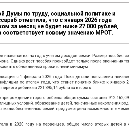
й Думы по труду, социальной политике и
сараб отметила, что с января 2026 года
ом за месяц не будет ниже 27 000 рублей,
а соответствует новому значению МРОТ.
ое назначается на год с учетом доходов семьи. Размер пособия с
она. Однако рост пособия произойдет только после окончания т
ользовать обновленный прожиточный минимум.
ексации с 1 февраля 2026 года. Пока детали повышения неизве
нфляции по итогам года, что станет понятно ближе к январю 2
 первого ребенка и 221 895,14 рубля за второго.
о при рождении второго ребенка общая сумма составит 912 162,09
илищных условий, образование детей, пенсионные накопления ро
Для малообеспеченных семей предусмотрена возможность ежеме
ала в 2020 году на первенцев, общее число вторых детей в 