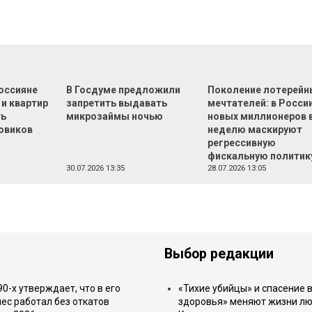
оссияне
В Госдуме предложили
Поколение лотерейн
 и квартир
запретить выдавать
мечтателей: в России
ть
микрозаймы ночью
новых миллионеров 
овиков
неделю маскируют
регрессивную
фискальную политик
30.07.2026 13:35
28.07.2026 13:05
Выбор редакции
-х утверждает, что в его
«Тихие убийцы» и спасение в
ес работал без откатов
здоровья» меняют жизни л