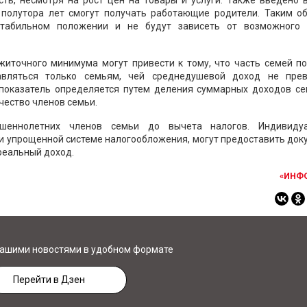
сть, несмотря на рост цен на товары и услуги. Также введено 
 полутора лет смогут получать работающие родители. Таким об
стабильном положении и не будут зависеть от возможного 
житочного минимума могут привести к тому, что часть семей по
авляться только семьям, чей среднедушевой доход не пре
показатель определяется путем деления суммарных доходов се
чество членов семьи.
шеннолетних членов семьи до вычета налогов. Индивиду
и упрощенной системе налогообложения, могут предоставить до
реальный доход.
«ИНФ
нашими новостями в удобном формате
Перейти в Дзен