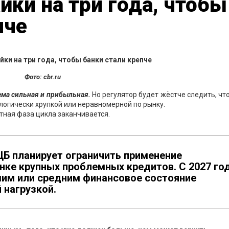
йки на три года, чтобы
пче
Фото: сbr.ru
ема сильная и прибыльная.
Но регулятор будет жёстче следить, чт
ологически хрупкой или неравномерной по рынку.
тная фаза цикла заканчивается.
ЦБ планирует ограничить применение
нке крупных проблемных кредитов. С 2027 го
шим или средним финансовое состояние
 нагрузкой.