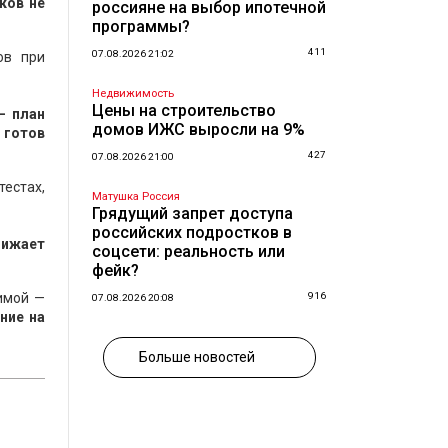
ков не
россияне на выбор ипотечной
программы?
411
07.08.2026 21:02
ов при
Недвижимость
Цены на строительство
— план
домов ИЖС выросли на 9%
 готов
427
07.08.2026 21:00
тестах,
Матушка Россия
Грядущий запрет доступа
российских подростков в
нижает
соцсети: реальность или
фейк?
Зимой —
916
07.08.2026 20:08
ние на
Больше новостей