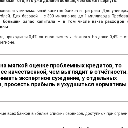
жным» того, кто уже должен больше, чем может вернуть.
 повышать минимальный капитал банков в три раза. Для универ
ублей. Для базовой — с 300 миллионов до 1 миллиарда. Требова
н больший запас капитала — в том числе из-за расходов 
висы.
л, приходится 0,4% активов системы. Немного. Но даже 0,4% — эт
регионе.
на мягкой оценке проблемных кредитов, то
е качественной, чем выглядит в отчётности.
чивать экспертное суждение, у отдельных
ы, просесть прибыль и ухудшиться нормативы
е всех банков в «белые списки» сервисов, доступных при огран