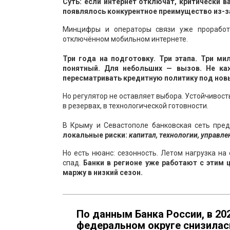
Суть: если интернет отключат, критически
появлялось конкурентное преимущество из-за
Минцифры и операторы связи уже проработ
отключённом мобильном интернете.
Три года на подготовку. Три этапа. Три м
понятный. Для небольших — вызов. Не ка
пересматривать кредитную политику под нов
Но регулятор не оставляет выбора. Устойчивость
в резервах, в технологической готовности.
В Крыму и Севастополе банковская сеть пре
локальные риски:
капитал, технологии, управл
Но есть нюанс: сезонность. Летом нагрузка на
спад.
Банки в регионе уже работают с этим 
маржу в низкий сезон.
По данным Банка России, в 2
федеральном округе снизилас