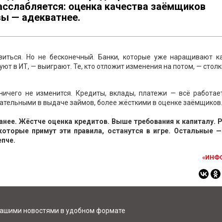
расслабляется: оценка качества заёмщиков
вы — адекватнее.
виться. Но не бесконечный. Банки, которые уже наращивают ка
т в ИТ, — выиграют. Те, кто отложит изменения на потом, — столк
ничего не изменится. Кредиты, вклады, платежи — всё работает
рательными в выдаче займов, более жёсткими в оценке заёмщиков
ранее. Жёстче оценка кредитов. Выше требования к капиталу. 
которые примут эти правила, останутся в игре. Остальные —
епче.
«ИНФ
нашими новостями в удобном формате