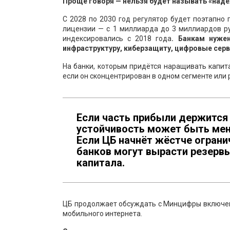
Проще говоря — нельзя будет называть «надё
С 2028 по 2030 год регулятор будет поэтапно
лицензии — с 1 миллиарда до 3 миллиардов р
индексировались с 2018 года
. Банкам нуже
инфраструктуру, киберзащиту, цифровые сер
На банки, которым придётся наращивать капита
если он сконцентрирован в одном сегменте или 
Если часть прибыли держится 
устойчивость может быть мене
Если ЦБ начнёт жёстче ограни
банков могут вырасти резерв
капитала.
ЦБ продолжает обсуждать с Минцифры включени
мобильного интернета.