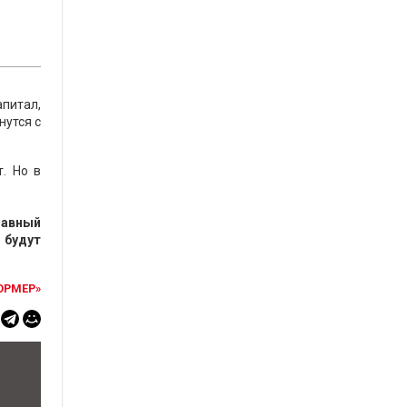
питал,
нутся с
. Но в
.
Равный
 будут
ОРМЕР»