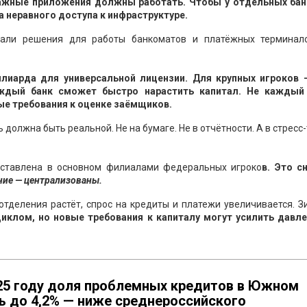
 важные приложения должны работать. Чтобы у отдельных бан
 неравного доступа к инфраструктуре.
али решения для работы банкоматов и платёжных терминал
иллиарда для универсальной лицензии. Для крупных игроков 
ждый банк сможет быстро нарастить капитал. Не каждый
ые требования к оценке заёмщиков.
 должна быть реальной. Не на бумаге. Не в отчётности. А в стресс-
дставлена в основном филиалами федеральных игроко
в. Это с
ение — централизованы.
 отделения растёт, спрос на кредиты и платежи увеличивается. 
циклом, но новые требования к капиталу могут усилить давле
025 году доля проблемных кредитов в Южном
ь до 4,2% — ниже среднероссийского