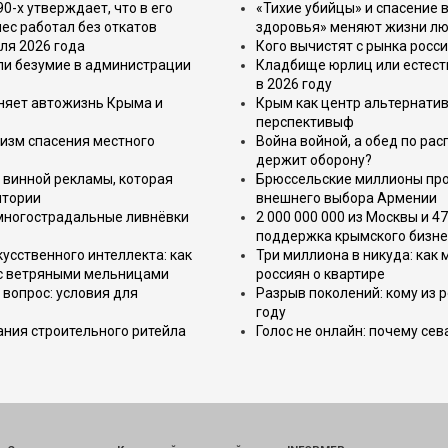
-х утверждает, что в его
«Тихие убийцы» и спасение в
ес работал без откатов
здоровья» меняют жизни л
ля 2026 года
Кого вычистят с рынка росс
или безумие в администрации
Кладбище юрлиц или естест
в 2026 году
еняет автожизнь Крыма и
Крым как центр альтернатив
перспективыф
изм спасения местного
Война войной, а обед по ра
держит оборону?
 винной рекламы, которая
Брюссельские миллионы про
итории
внешнего выбора Армении
 многострадальные ливнёвки
2 000 000 000 из Москвы и 4
поддержка крымского бизне
усственного интеллекта: как
Три миллиона в никуда: как
 с ветряными мельницами
россиян о квартире
вопрос: условия для
Разрыв поколений: кому из р
году
ния строительного ритейла
Голос не онлайн: почему се