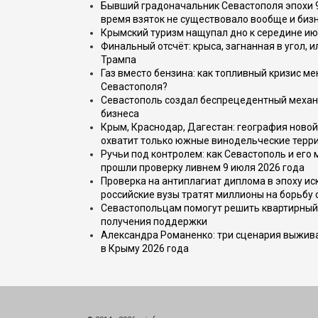
Бывший градоначальник Севастополя эпохи 90
время взяток не существовало вообще и бизн
Крымский туризм нащупал дно к середине ию
Финальный отсчёт: крыса, загнанная в угол, 
Трампа
Газ вместо бензина: как топливный кризис м
Севастополя?
Севастополь создал беспрецедентный механ
бизнеса
Крым, Краснодар, Дагестан: география новой
охватит только южные винодельческие терр
Ручьи под контролем: как Севастополь и его
прошли проверку ливнем 9 июля 2026 года
Проверка на антиплагиат диплома в эпоху иск
российские вузы тратят миллионы на борьбу
Севастопольцам помогут решить квартирный 
получения поддержки
Александра Романенко: три сценария выжива
в Крыму 2026 года