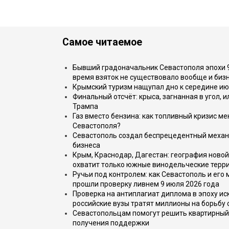
Самое читаемое
Бывший градоначальник Севастополя эпохи 90
время взяток не существовало вообще и бизн
Крымский туризм нащупал дно к середине ию
Финальный отсчёт: крыса, загнанная в угол, 
Трампа
Газ вместо бензина: как топливный кризис м
Севастополя?
Севастополь создал беспрецедентный механ
бизнеса
Крым, Краснодар, Дагестан: география новой
охватит только южные винодельческие терр
Ручьи под контролем: как Севастополь и его
прошли проверку ливнем 9 июля 2026 года
Проверка на антиплагиат диплома в эпоху иск
российские вузы тратят миллионы на борьбу
Севастопольцам помогут решить квартирный 
получения поддержки