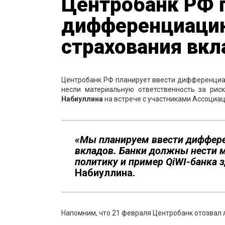
Центробанк РФ 
дифференциацию
страхования вкл
Центробанк РФ планирует ввести дифференциац
несли материальную ответственность за рис
Набиуллина
на встрече с участниками Ассоциац
«Мы планируем ввести диффере
вкладов. Банки должны нести 
политику и пример QiWI-банка з
Набиуллина.
Напомним, что 21 февраля Центробанк отозвал л