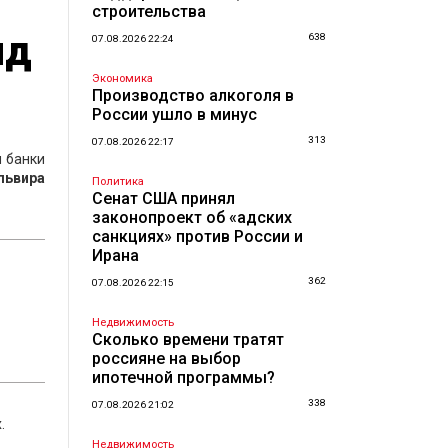
строительства
нд
638
07.08.2026 22:24
Экономика
Производство алкоголя в
России ушло в минус
313
07.08.2026 22:17
ы банки
ьвира
Политика
Сенат США принял
законопроект об «адских
санкциях» против России и
Ирана
362
07.08.2026 22:15
Недвижимость
Сколько времени тратят
россияне на выбор
ипотечной программы?
338
07.08.2026 21:02
.
Недвижимость