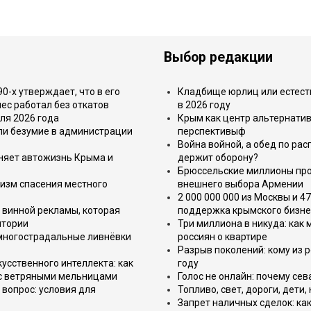
Выбор редакции
-х утверждает, что в его
Кладбище юрлиц или естест
ес работал без откатов
в 2026 году
ля 2026 года
Крым как центр альтернатив
или безумие в администрации
перспективыф
Война войной, а обед по ра
еняет автожизнь Крыма и
держит оборону?
Брюссельские миллионы про
изм спасения местного
внешнего выбора Армении
2 000 000 000 из Москвы и 4
 винной рекламы, которая
поддержка крымского бизне
итории
Три миллиона в никуда: как
 многострадальные ливнёвки
россиян о квартире
Разрыв поколений: кому из р
усственного интеллекта: как
году
 с ветряными мельницами
Голос не онлайн: почему се
вопрос: условия для
Топливо, свет, дороги, дети
Запрет наличных сделок: как