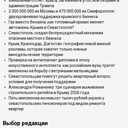
Финальный отсчёт: крыса, загнанная в угол, или безумие в
администрации Трампа
2 000 000 000 из Москвы и 473 000 000 из Симферополя:
двухуровневая поддержка крымского бизнеса
Газ вместо бензина: как топливный кризис меняет
автожизнь Крыма и Севастополя?
Севастополь создал беспрецедентный механизм
спасения местного бизнеса
Крым, Краснодар, Дагестан: география новой винной
рекламы, которая охватит только южные
винодельческие территории
Проверка на антиплагиат диплома в эпоху
искусственного интеллекта: как российские вузы тратят
миллионы на борьбу с ветряными мельницами
Севастопольцам помогут решить квартирный вопрос:
условия для получения поддержки
Александра Романенко: три сценария выживания
строительного ритейла в Крыму 2026 года
Пять миллионов восемьсот тысяч рублей украли у
севастопольских пенсионеров под видом ремонта
квартир
Выбор редакции