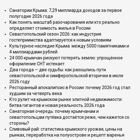
Санатории Крыма: 7,29 миллиарда доходов за первое
полугодие 2026 года
Как понять масштаб разочарования или кто реально
определяет стоимость жилья в России
Севастопольский сезон 2026: как индустрия
гостеприимства адаптируется к новым условиям
Культурное наследие Крыма: между 5000 памятниками и
4 миллиардами рублей
24 000 крымчан рискуют потерять землю: упрощённое
оформление СНТ истекает
Два города — две судьбы: как разошлись пути
севастопольской и симферопольской вторички в июле
2026 году
Ресторанный апокалипсис в России: почему 2026 год стал
худшим за четверть века
Кто рулит на крымском рынке элитной недвижимости:
битва гигантов и новая реальность 2026 года
Санаторная очередь: почему крымчанам и
севастопольцам путёвка достаётся реже, чем кажется со
стороны?
Сливовый рай: статистика крымского урожая, цены на
рынках, переработка на полуострове и рецепт варенья